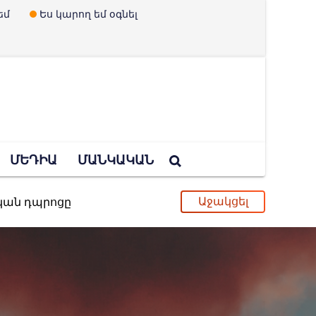
եմ
Ես կարող եմ օգնել
ՄԵԴԻԱ
ՄԱՆԿԱԿԱՆ
ական դպրոցը
ւ և երեխաներ չունենալու պրոպագանդան
պված Ուկրաինայի որոշումը