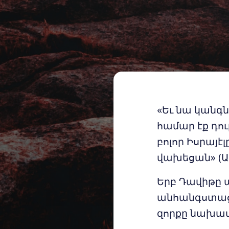
«Եւ նա կանգնե
համար էք դու
բոլոր Իսրայէ
վախեցան» (Ա 
Երբ Դավիթը 
անհանգստացա
զորքը նախատ