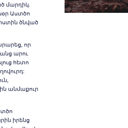
ծ մարդիկ.
յսօր Աստծո
երստին ծնված
րարեց, որ
կանց արու
լուց հետո
ղովուրդ:
ւն,
էին անմաքուր
ստծո
ցրին իրենց