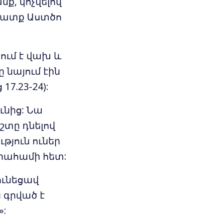
ք, կոչվելով
ավատք Աստծո
ւմ է վախ և
 նայում էին
7.23-24):
ւնից: Նա
շտը դնելով
թյուն ուներ
բրահամի հետ:
ունեցավ
 գրված է
»: