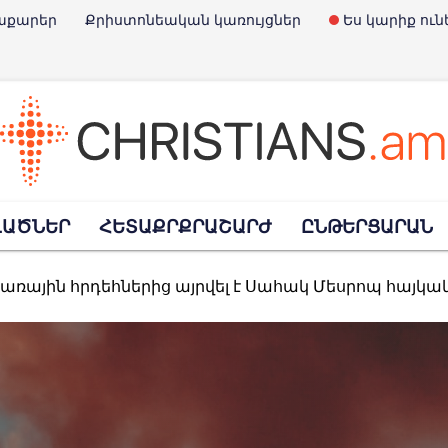
աքարեր
Քրիստոնեական կառույցներ
Ես կարիք ուն
է Չարլի Քըրքը
ՎԱԾՆԵՐ
ՀԵՏԱՔՐՔՐԱՇԱՐԺ
ԸՆԹԵՐՑԱՐԱՆ
Փրկարարների օրն է
տառային հրդեհներից այրվել է Սահակ Մեսրոպ հայկ
հավանություն տվեց նախագծին, որով արգելվում է «Child-Free» մնալո
պարտել է ռուսական ուղղափառ եկեղեցու հետ կա