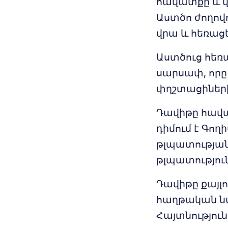
հավատքը և վա
Աստծո ժողով
վրա և հեռացե
Աստծուց հեռ
սարսափ, որը
փղշտացիների 
Դավիթը հավա
դիմում է Գող
թլպատության 
թլպատությու
Դավիթը քայլո
հաղթական նվ
Հայտնություն 