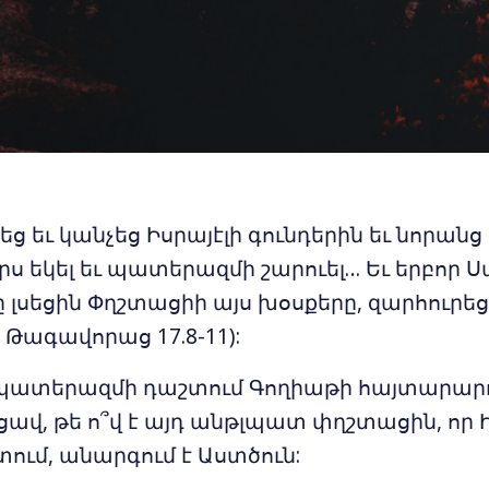
ց եւ կանչեց Իսրայէլի գունդերին եւ նորանց 
րս եկել եւ պատերազմի շարուել… Եւ երբոր Ս
լը լսեցին Փղշտացիի այս խօսքերը, զարհուրե
Թագավորաց 17.8-11):
պատերազմի դաշտում Գողիաթի հայտարարութ
վ, թե ո՞վ է այդ անթլպատ փղշտացին, որ Ի
ում, անարգում է Աստծուն: