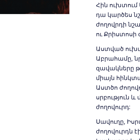
Հին ուխտում
դա կարծես նշ
ժողովրդի նշա
ու Քրիստոսի 
Աստված ուխտ
Աբրահամը, նր
զավակները թ
միայն հինկտ
Աստծո ժողովո
սրբություն և
ժողովուրդ:
Սավուղը, Իսր
ժողովուրդն է