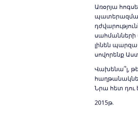
Առօրյա հոգս
պատերազմական
դժվարությունն
սահմանների 
լինեն պարզապ
սովորենք Աս
Վախենա՞լ, թ
հաղթանակներ
Նրա հետ դու 
2015թ.