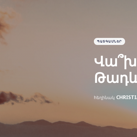
ՊԱՏԳԱՄՆԵՐ
Վա՞խ
Թադև
CHRIST
հեղինակ