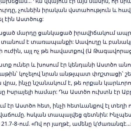
խեցան… Դա վկայում էր այն մասին, որ նրան
ուրդը, չունեին իրական վստահություն և հ
լ էին Աստծուց:
ացած մարդը ցանկացած իրավիճակում ապրո
 տանում է տառապանքի: Սավուղը և բանակը
ուժին, այլ ոչ թե հավատքով (Ա Թագավորաց 1
տք ուներ և խոսում էր կենդանի Աստծո անո
իաթին՝ կոչելով նրան անթլպատ փղշտացի՝ շե
վրա, ինչը նշանակում է, թե որքան կարևորու
նը Իսրայելի համար: Դա Աստծո ուխտն էր Ա
ւմ էր Աստծո հետ, ինչի հետևանքով էլ տեղի 
աճումը. հսկան տապալվեց գետնին: Ինչպես
21.7-8-ում. «Ով որ յաղթէ, ամենը կ’ժառանգէ…