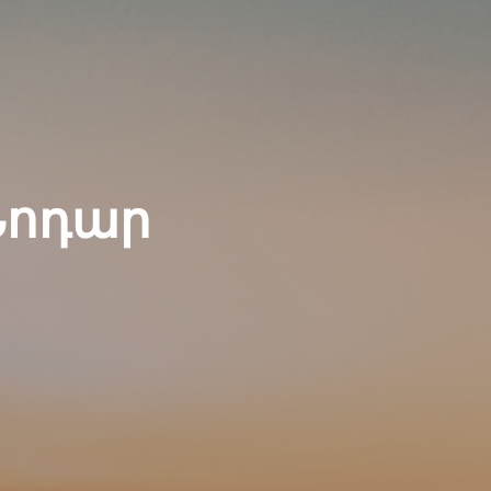
Նոդար