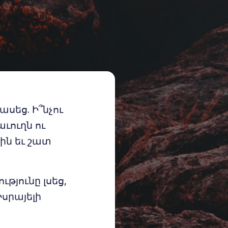
ասեց. Ի՞նչու
աւուղն ու
ցին եւ շատ
յունը լսեց,
սրայելի