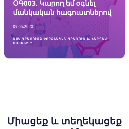
ՕԳ003. Կարող եմ օգնել
մանկական հագուստներով
09.05.2020
ԱՅՍ ԳՐԱՌՈՒՄԸ ՓՈՐՁՆԱԿԱՆ ԳՐԱՌՈՒՄ Է, ՀԱՐԳԵԼԻ
ՕԳՏԱՏԵՐ:
Միացեք և տեղեկացեք