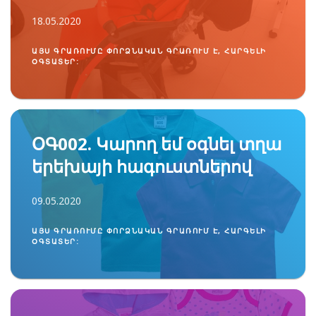
18.05.2020
ԱՅՍ ԳՐԱՌՈՒՄԸ ՓՈՐՁՆԱԿԱՆ ԳՐԱՌՈՒՄ Է, ՀԱՐԳԵԼԻ
ՕԳՏԱՏԵՐ:
ՕԳ002. Կարող եմ օգնել տղա
երեխայի հագուստներով
09.05.2020
ԱՅՍ ԳՐԱՌՈՒՄԸ ՓՈՐՁՆԱԿԱՆ ԳՐԱՌՈՒՄ Է, ՀԱՐԳԵԼԻ
ՕԳՏԱՏԵՐ: