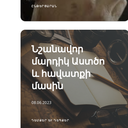
ԸՆԹԵՐՑԱՐԱՆ
Նշանավոր
մարդիկ Աստծո
և հավատքի
մասին
08.06.2023
ԴԵՄՔԵՐ ԵՒ ԴԵՊՔԵՐ