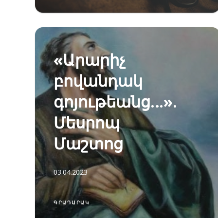
«Արարիչ
բովանդակ
գոյութեանց…».
Մեսրոպ
Մաշտոց
03.04.2023
ԳՐԱԴԱՐԱԿ