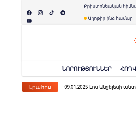
Քրիստոնեական հիմն
Աղոթիր ինձ համար
10.09.2025
ԱՄՆ-ում սպանվել 
ՆՈՐՈՒԹՅՈՒՆՆԵՐ
ՀՈԴ
04.09.2025
Սեպտեմբերի 4-ը 
09.01.2025
Լոս Անջելեսի ան
Լրահոս
20.11.2024
ՌԴ Դաշնային խորհուրդը 
26.08.2024
Հռոմի պապը դատա