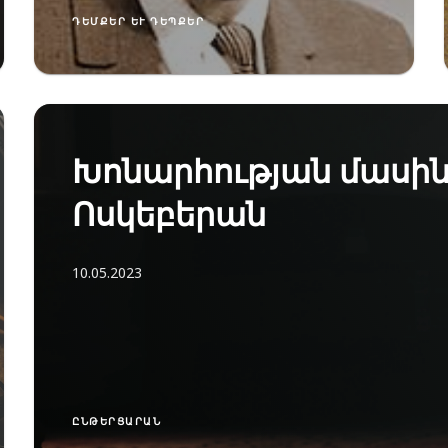
ԴԵՄՔԵՐ ԵՒ ԴԵՊՔԵՐ
Խոնարհության մասին
Ոսկեբերան
10.05.2023
ԸՆԹԵՐՑԱՐԱՆ