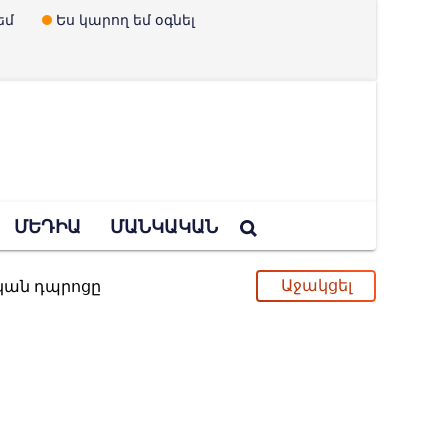
եմ
Ես կարող եմ օգնել
ՄԵԴԻԱ
ՄԱՆԿԱԿԱՆ
ական դպրոցը
ւ և երեխաներ չունենալու պրոպագանդան
պված Ուկրաինայի որոշումը