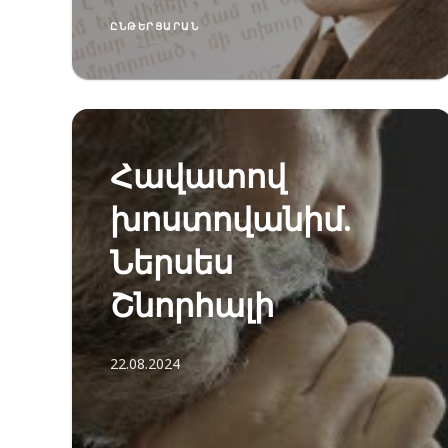
ԸՆԹԵՐՑԱՐԱՆ
Հավատով
խոստովանիմ.
Ներսես
Շնորհալի
22.08.2024