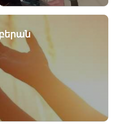
եբերան