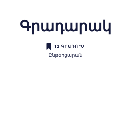
Գրադարակ
12 ԳՐԱՌՈՒՄ
Ընթերցարան