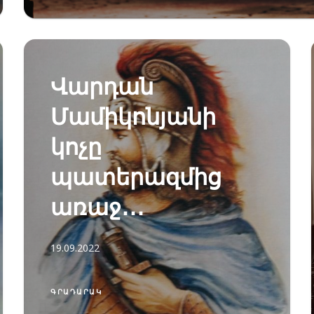
Վարդան
Մամիկոնյանի
կոչը
պատերազմից
առաջ․․․
19.09.2022
ԳՐԱԴԱՐԱԿ