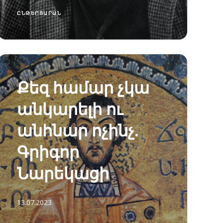
ԸՆԹԵՐՑԱՐԱՆ
Քեզ համար չկա
անկարելի ու
անհնար ոչինչ.
Գրիգոր
Նարեկացի
13.07.2023