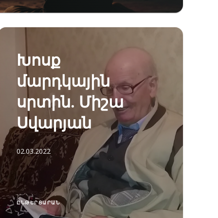
Խոսք
մարդկային
սրտին. Միշա
Սվարյան
02.03.2022
ԸՆԹԵՐՑԱՐԱՆ