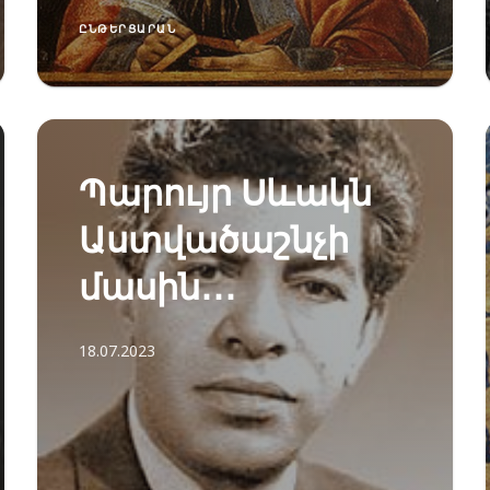
ԸՆԹԵՐՑԱՐԱՆ
Պարույր Սևակն
Աստվածաշնչի
մասին․․․
18.07.2023