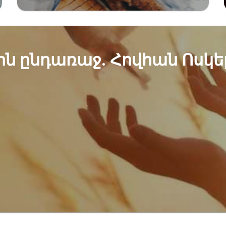
ին ընդառաջ. Հովհան Ոսկ