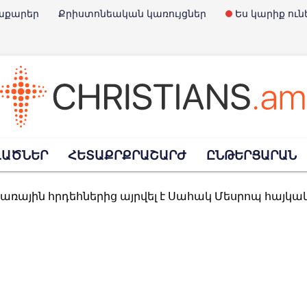
աքարեր
Քրիստոնեական կառույցներ
Ես կարիք ուն
է Չարլի Քըրքը
ՎԱԾՆԵՐ
ՀԵՏԱՔՐՔՐԱՇԱՐԺ
ԸՆԹԵՐՑԱՐԱՆ
Փրկարարների օրն է
տառային հրդեհներից այրվել է Սահակ Մեսրոպ հայկ
հավանություն տվեց նախագծին, որով արգելվում է «Child-Free» մնալո
պարտել է ռուսական ուղղափառ եկեղեցու հետ կա