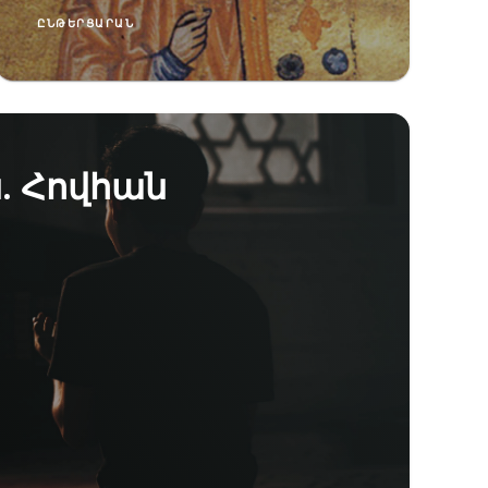
ԸՆԹԵՐՑԱՐԱՆ
. Հովհան