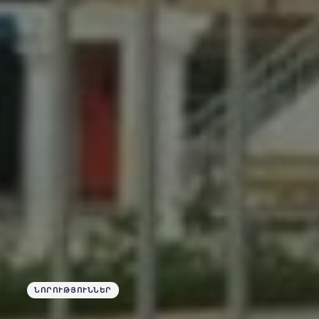
ՆՈՐՈՒԹՅՈՒՆՆԵՐ