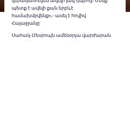
վերակառուցեն ավելի լավ դպրոց։ Մենք
պետք է ավելի քան երբևէ
համախմբվենք»,- ասել է հովիվ
Հալաջյանը:
Սահակ-Մեսրոպն ամենօրյա վարժարան
է։ Հիմնվել է 1980 թվականին,
Ալթադենայում՝ հայ համայնքի մի խումբ
հավատացյալ գործիչների
նախաձեռնությամբ։ Ունի
մանկապարտեզ և միջին բաժին։
Անգլերենով դասավանդվող պետական
ծրագրին զուգահեռ ուսուցանվում են
հայոց լեզու, պատմություն, կրոն։
Հիմնադիրը լիբանանցի ճարտարապետ
Մայք Յուսեֆյանն է, ով 1976 թվականին
ընտանիքի հետ փախել է Լիբանանի