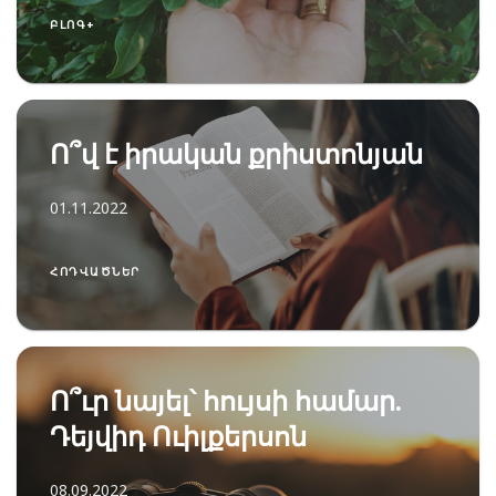
ԲԼՈԳ+
Ո՞վ է իրական քրիստոնյան
01.11.2022
ՀՈԴՎԱԾՆԵՐ
Ո՞ւր նայել՝ հույսի համար.
Դեյվիդ Ուիլքերսոն
08.09.2022