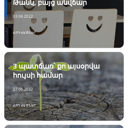
Թանկ, բայց անվճար
03.06.2022
ՀՈԴՎԱԾՆԵՐ
3 պատճառ՝ քո այսօրվա
հույսի համար
27.05.2022
ՀՈԴՎԱԾՆԵՐ