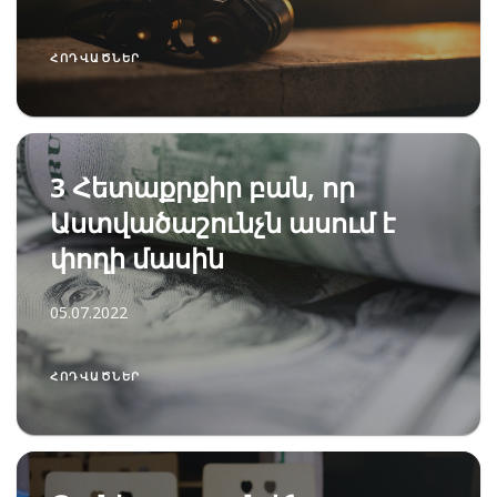
ՀՈԴՎԱԾՆԵՐ
3 Հետաքրքիր բան, որ
Աստվածաշունչն ասում է
փողի մասին
05.07.2022
ՀՈԴՎԱԾՆԵՐ