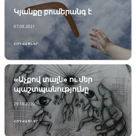
Կյանքը բումերանգ է
07.09.2021
ՀՈԴՎԱԾՆԵՐ
«Աչքով տալն» ու մեր
պաշտպանությունը
29.10.2020
ՀՈԴՎԱԾՆԵՐ