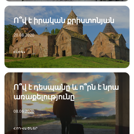
Ո՞վ է իրական քրիստոնյան
20.08.2020
ԲԼՈԳ+
Ո՞վ է դեսպանը և ո՞րն է նրա
առաքելությունը
08.06.2020
ՀՈԴՎԱԾՆԵՐ