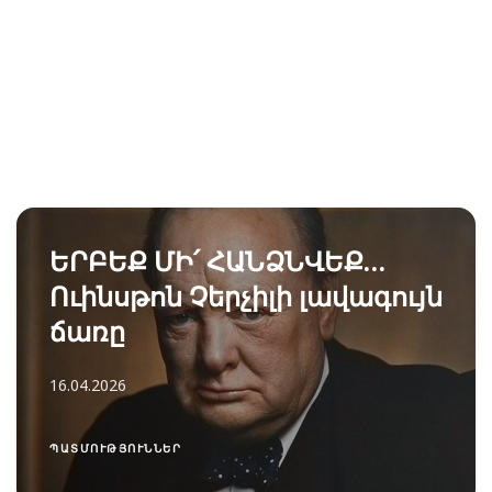
ԵՐԲԵՔ ՄԻ՛ ՀԱՆՁՆՎԵՔ…
Ուինսթոն Չերչիլի լավագույն
ճառը
16.04.2026
ՊԱՏՄՈՒԹՅՈՒՆՆԵՐ