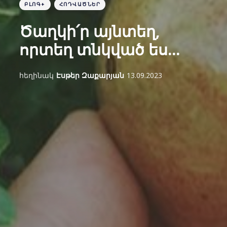
ԲԼՈԳ+
ՀՈԴՎԱԾՆԵՐ
Ծաղկի՛ր այնտեղ,
որտեղ տնկված ես...
հեղինակ
Էսթեր Զաքարյան
13.09.2023