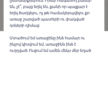
ընտանիքներում: Իրար հակասող բաներ
են, չէ՞, բայց եղել են, քանի որ պայքար է
եղել ծաղկելու, ոչ թե համակերպվելու քո
առաջ շարված պատերի ու փակված
դռների դիմաց:
⠀
Մտածում եմ առաջինը ինձ համար ու
ինչով կիսվում եմ, առաջինն ինձ է
ուղղված: Ուզում եմ ամեն մեկս մեր եղած
տեղում ծաղկենք կյանքի բերումով, մեր
որոշումով կամ այլ հանգամանքներով:
Որտեղ էլ որ այս պահին տնկված ենք,
եկե՛ք փորձենք ծաղկել միգուցե մեկ
ամսով, միգուցե մի տարով կամ մի
ամբողջ կյանքով:
Մենք լինելու ենք մեր եղած տեղում՝ լինի
դա գյուղ, քաղաք, արտասահման,