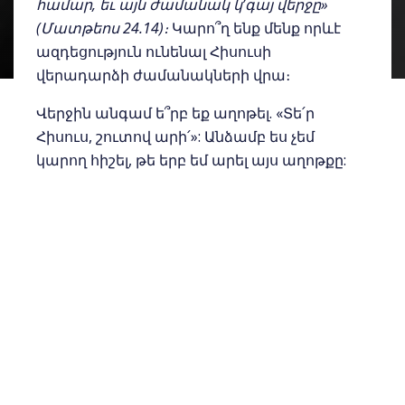
համար, եւ այն ժամանակ կ’գայ վերջը»
(Մատթեոս 24.14)։
Կարո՞ղ ենք մենք որևէ
ազդեցություն ունենալ Հիսուսի
վերադարձի ժամանակների վրա։
Վերջին անգամ ե՞րբ եք աղոթել. «Տե՛ր
Հիսուս, շուտով արի՛»: Անձամբ ես չեմ
կարող հիշել, թե երբ եմ արել այս աղոթքը:
Ես երբեք չեմ մտածել, որ աղոթքովս
կարող եմ արագացնել Քրիստոսի
գալուստը:
Սակայն Պետրոսը մեզ ապացույց է տալիս
այս անհավատալի ճշմարտության
մասին.
«Սպասելով եւ արտորալով Տիրոջ
գալստեան օրին հասնել, որ նորանում
երկինքները կրակով այրուած կ’լուծուին.
Եւ տարերքը կրակ ընկած կ’հալուին» (Բ