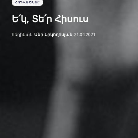
ՀՈԴՎԱԾՆԵՐ
Ե՛կ, Տե՛ր Հիսուս
հեղինակ
Անի Նիկողոսյան
21.04.2021