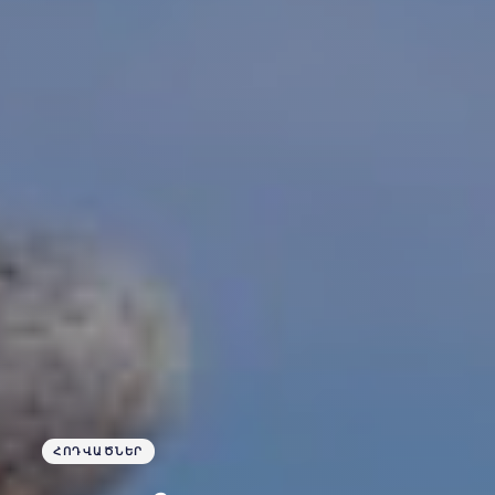
ՀՈԴՎԱԾՆԵՐ