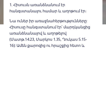
1. Հիսուսն առանձնանում էր
հանգստանալու համար և աղոթում էր։
Նա ուներ իր առաջնահերթությունները:
Հիսուսը հանգստանում էր՝ մարդկանցից
առանձնանալով և աղոթելով
(Մատթ.14.23, Մարկոս 1.35, Ղուկաս 5.15-
16): Ամեն քարոզից ու հրաշքից հետո և
առաջ տեսնում ենք, որ Հիսուսն
առանձնանում է Աստծո հետ: Նա
հիանալի օրինակ է ծառայում մեզ․ ինչքան
էլ շփվող ու ընկերասեր լինենք, միշտ
ժամանակ տրամադրենք ինքներս մեզ՝
կտրվելու ամեն ինչից, Աստծուն
հրավիրելու և Նրա հետ պլանավորելու
մեր հետագա անելիքները:
2. Հիսուսը ջանասիրաբար էր աշխատում։