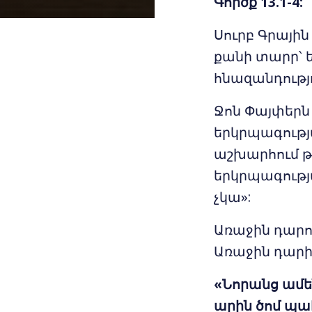
Գործք 13.1-4:
Սուրբ Գրայի
քանի տարր՝ ե
հնազանդությո
Ջոն Փայփերն 
երկրպագությ
աշխարհում թ
երկրպագությ
չկա»:
Առաջին դարու
Առաջին դարի
«Նորանց ամե
արին ծոմ պահ