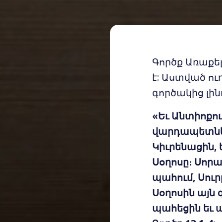
Գործք Առաքե
է: Աստված ու
գործակից լին
«Եւ Անտիոքու
վարդապետներ.
Կիւրենացին, 
Սօղոսը։ Սորա
պահում, Սուր
Սօղոսին այն 
պահեցին եւ ա