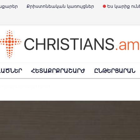
աքարեր
Քրիստոնեական կառույցներ
Ես կարիք ուն
է Չարլի Քըրքը
ՎԱԾՆԵՐ
ՀԵՏԱՔՐՔՐԱՇԱՐԺ
ԸՆԹԵՐՑԱՐԱՆ
Փրկարարների օրն է
տառային հրդեհներից այրվել է Սահակ Մեսրոպ հայկ
հավանություն տվեց նախագծին, որով արգելվում է «Child-Free» մնալո
պարտել է ռուսական ուղղափառ եկեղեցու հետ կա