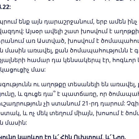
.22:
պրում ենք այն դարաշրջանում, երբ ամեն ինչ 
վազդով: Այսօր ավելի շատ խոսվում է աղոթք
ձրանում առ Աստված, խոսվում է ծոմապահո
 մասին առավել, քան ծոմապահությունն է գո
ալների համար դա կենսակերպ էր, հոգևոր կ
կացուցիչ մաս:
գությունն ու աղոթքը տեսանելի են առավել,
ւնը, և գուցե դա՞ է պատճառը, որ ծոմապահ
շադրություն չի ստանում 21-րդ դարում: Չգի
հստակ, և ոչ մեկ տեղում միայն, խոսում է ծ
ն մասին:
ւնը կարևոր էր և՛ Հին Ուխտում, և՛ Նոր.