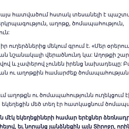
ն այս հատվածում հստակ տեսանելի է պաշտա
րկրպագություն, աղոթք, ծոմապահություն,
ւն:
իր ուղերձներից մեկում գրում է. «Մեր օրերո
ան նշանակալի վերածնունդ կա: Աղոթքի շար
վով և չափերով չունեն իրենց նախադեպը: Բ
ան ու աղոթքին համարժեք ծոմապահության
մ աղոթքն ու ծոմապահությունն ուղեկցում է
 եկեղեցին մեծ տեղ էր հատկացնում ծոմապա
ն մէկ եկեղեցիների համար երէցներ ձեռնադ
ելով, եւ նորանց յանձնեցին այն Տիրոջը, ո