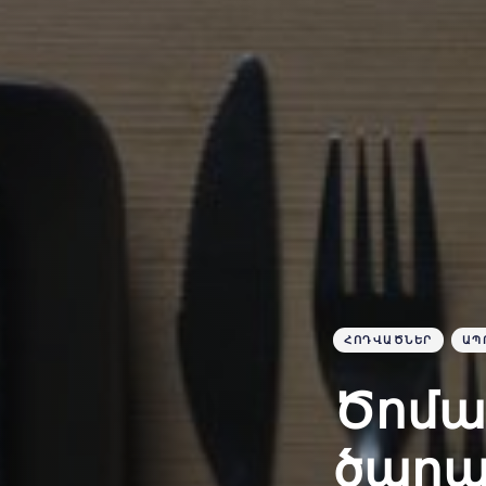
ՀՈԴՎԱԾՆԵՐ
ԱՊ
Ծոմա
ծարա