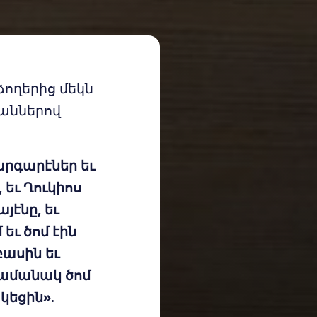
ձողերից մեկն
շաններով
մարգարէներ եւ
եւ Ղուկիոս
յէնը, եւ
եւ ծոմ էին
բասին եւ
 ժամանակ ծոմ
կեցին».