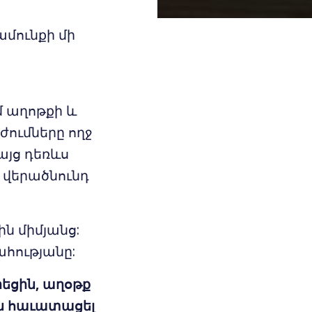
մունքի մի
ւմ աղոթքի և
ժումները ողջ
այց դեռևս
 վերածնունդ
ին միմյանց:
հությանը:
րեցին, աղօթք
րին հաւատացել