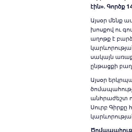
էին». Գործք 14
Այսօր մենք ա
խոսքով ու գո
աղոթք է բար
կարևորության
սակայն առաքյ
ընթացքի բաղ
Այսօր երկրպա
ծոմապահությո
անհրաժեշտ ու
Սուրբ Գիրքը 
կարևորությա
Ծոմապահությո