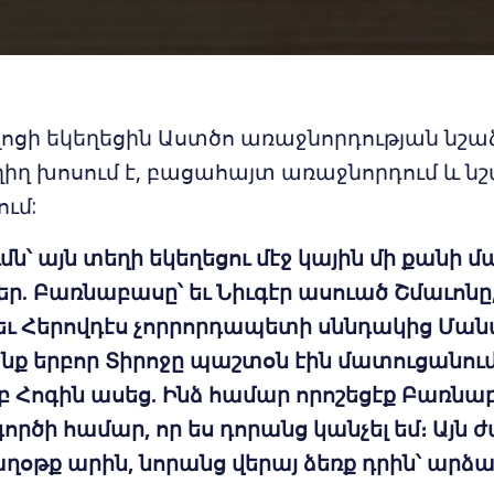
լոցի եկեղեցին Աստծո առաջնորդության նշա
ղիղ խոսում է, բացահայտ առաջնորդում և ն
ում:
մն՝ այն տեղի եկեղեցու մէջ կային մի քանի 
 Բառնաբասը՝ եւ Նիւգէր ասուած Շմաւոնը, 
եւ Հերովդէս չորրորդապետի սննդակից Մանա
նք երբոր Տիրոջը պաշտօն էին մատուցանում 
բ Հոգին ասեց. Ինձ համար որոշեցէք Բառնա
գործի համար, որ ես դորանց կանչել եմ։ Այն
ղօթք արին, նորանց վերայ ձեռք դրին՝ արձա