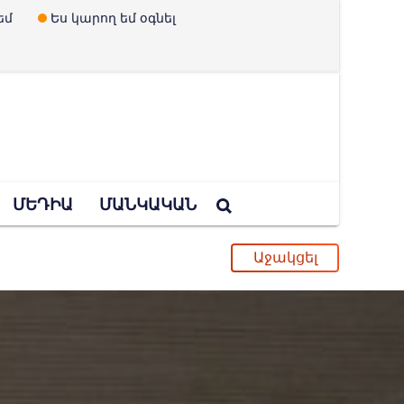
եմ
Ես կարող եմ օգնել
ՄԵԴԻԱ
ՄԱՆԿԱԿԱՆ
ական դպրոցը
ւ և երեխաներ չունենալու պրոպագանդան
պված Ուկրաինայի որոշումը