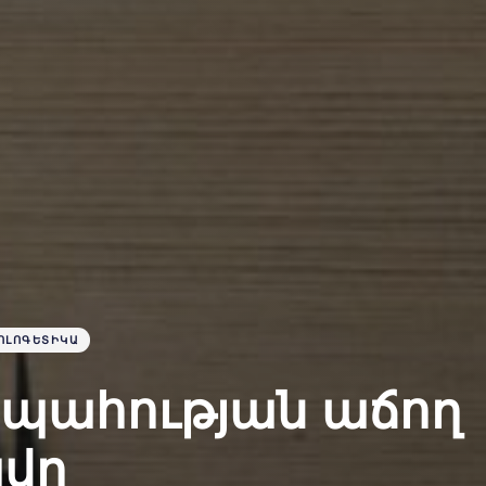
ՈԼՈԳԵՏԻԿԱ
պահության աճող
վը