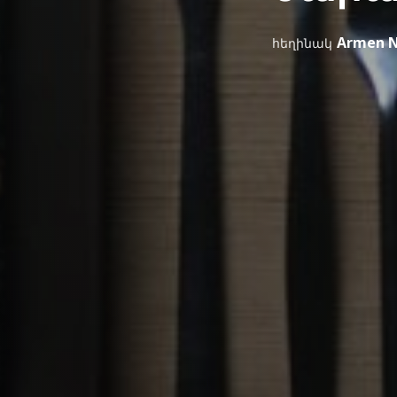
Armen N
հեղինակ