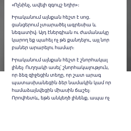
«Ոչնինչ, ավելի զգույշ եղիր»։
Իրականում այնքան հեշտ է սոց․
ցանցերում չտարածել ագրեսիա և
նեգատիվ։ Այդ էներգիան ու ժամանակը
կարող եք պահել ոչ թե քանդելու, այլ նոր
բաներ արարելու համար։
Իրականում այնքան հեշտ է շնորհակալ
լինել։ Ուղղակի ասել՝ շնորհակալություն,
որ ձեզ զիջեցին տեղը, որ շատ արագ
պատասխանեցին ձեր նամակին կամ որ
համաձայնվեցին միասին ճաշել։
Որովհետև, եթե անկեղծ լինենք, ապա ոչ
ոք ձեզ պարտական չի։ Ոչ ձեր ծնողները,
ոչ ձեր երեխաները, ոչ ձեր կոլեգաները և
ոչ էլ ձեր 6-րդ հարկի հարևանը, ով շատ
բարձր է սիրում երաժշտություն լսել։