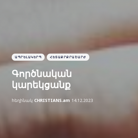
ԱՊՐԵԼԱԿԵՐՊ
ՀԵՏԱՔՐՔՐԱՇԱՐԺ
Գործնական
կարեկցանք
հեղինակ
CHRISTIANS.am
14.12.2023