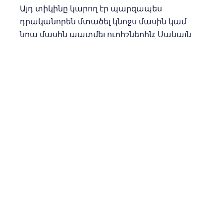
Այդ տիկինը կարող էր պարզապես
դրականորեն մտածել կնոջս մասին կամ
նրա մասին պատմել ուրիշներին: Սակայն
այդ բոլոր մտքերն ու խոսքերը այնքան
ազդեցիկ ու քաջալերական չէին կարող
լինել տիկնոջս համար, որքան այդ
փոքրիկ գործնական քայլը:
Ա Հովհաննես 3.18 համարում առաքյալն
ասում է, թե ինչ կարող ենք անել, երբ
տեսնում ենք կարիքավոր մարդկանց: Նա
ասում է, որ պետք է մեր կարեկցանքը
գործնականորեն արտահայտենք.
խոսքով չսիրենք և ոչ էլ լեզվով, այլ գործով
և ճշմարտությամբ:
Որևէ կարիք նկատելիս՝ լավ է այդ մասին
խոսելը, սակայն պետք չէ բավարարվել