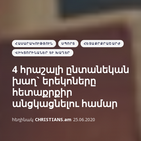
ՀԱՍԱՐԱԿՈՒԹՅՈՒՆ
ՍՊՈՐՏ
ՀԵՏԱՔՐՔՐԱՇԱՐԺ
ՎԻԿՏՈՐԻՆԱՆԵՐ ԵՒ ԽԱՂԵՐ
4 հրաշալի ընտանեկան
խաղ` երեկոները
հետաքրքիր
անցկացնելու համար
հեղինակ
CHRISTIANS.am
25.06.2020