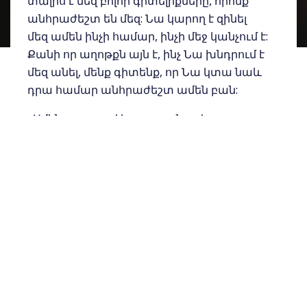
տալիս է մեզ բոլոր գիտելիքները, որոնք
անհրաժեշտ են մեզ: Նա կարող է զինել
մեզ ամեն ինչի համար, ինչի մեջ կանչում է:
Քանի որ աղոթքն այն է, ինչ Նա խնդրում է
մեզ անել, մենք գիտենք, որ Նա կտա նաև
դրա համար անհրաժեշտ ամեն բան:
«Ամեն աղոթքով և աղաչանքով աղոթք
արեք ամեն ժամանակ Հոգով. և սրանում
հսկեցեք բոլոր հարատևությամբ և
աղաչանքով ամեն սուրբերի համար»
(Եփեսացիս 6.18):
Ապացուցված է, որ այս երեք զորավոր
սկզբունքները՝ ռազմավարությունները,
կարող են զորացնել և նորոգել մեր
աղոթքի կյանքը՝ չնայած տարբեր
դժվարություններին: