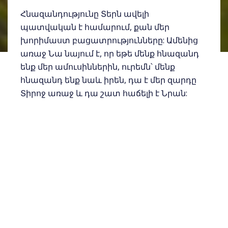
Հնազանդությունը Տերն ավելի
պատվական է համարում, քան մեր
խորիմաստ բացատրությունները: Ամենից
առաջ Նա նայում է, որ եթե մենք հնազանդ
ենք մեր ամուսիններին, ուրեմն՝ մենք
հնազանդ ենք նաև իրեն, դա է մեր զարդը
Տիրոջ առաջ և դա շատ հաճելի է Նրան:
«Նույնպես էլ կանայք, հնազանդ եղեք ձեր
մարդկանց…» (Ա Պետրոս 3.1):
Հնազանդությունը դժվար է
ամուսնության սկզբնական շրջանում,
բայց հետզհետե կինը պետք է սկսի աճել
դրա մեջ և հասունություն ձեռք բերել:
Բայց եթե 5 տարի շարունակ դու ունես
հնազանդվելու խնդիր, ուրեմն՝ պետք է