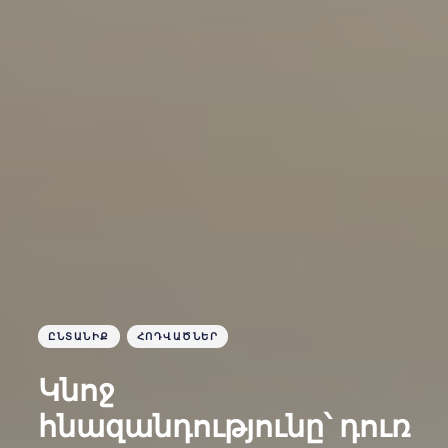
ԸՆՏԱՆԻՔ
ՀՈԴՎԱԾՆԵՐ
Կնոջ
հնազանդությունը՝ դուռ