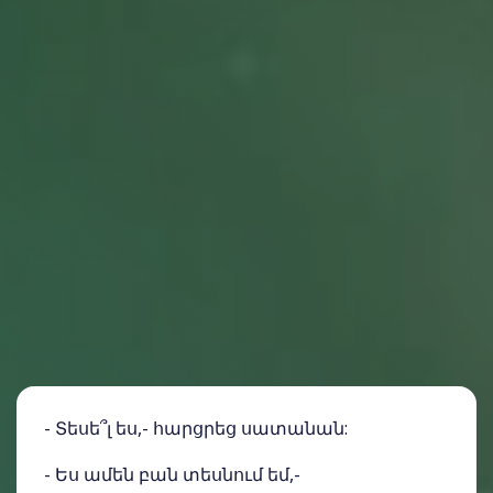
- Տեսե՞լ ես,- հարցրեց սատանան:
- Ես ամեն բան տեսնում եմ,-