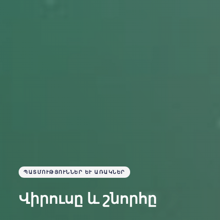
ՊԱՏՄՈՒԹՅՈՒՆՆԵՐ ԵՒ ԱՌԱԿՆԵՐ
Վիրուսը և շնորհը