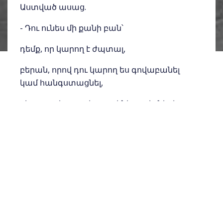
Աստված ասաց.
- Դու ունես մի քանի բան՝
դեմք, որ կարող է ժպտալ,
բերան, որով դու կարող ես գովաբանել
կամ հանգստացնել,
սիրտ, որ կարող է բաց լինել ուրիշների
համար,
աչքեր, որոնք կարող են նայել մյուսներին
բարությամբ,
մարմին, որ կարող է բարիք անել
ուրիշներին:
Այսպիսով՝ իրականում մենք աղքատ չենք: