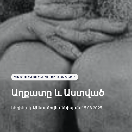
ՊԱՏՄՈՒԹՅՈՒՆՆԵՐ ԵՒ ԱՌԱԿՆԵՐ
Աղքատը և Աստված
հեղինակ
Աննա Հովհաննիսյան
15.08.2025