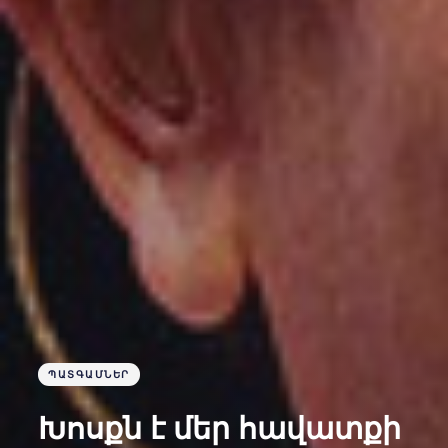
ՊԱՏԳԱՄՆԵՐ
Խոսքն է մեր հավատքի