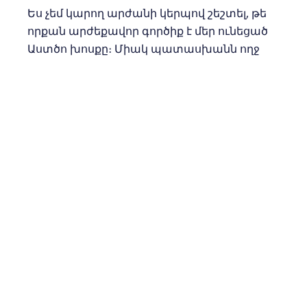
Ես չեմ կարող արժանի կերպով շեշտել, թե
որքան արժեքավոր գործիք է մեր ունեցած
Աստծո խոսքը։ Միակ պատասխանն ողջ
աշխարհի համար գտնվել է
Աստվածաշնչում: Շատերը շարունակում
են մնալ մշտական վախի ​​վիճակում:
Ոմանց կթվա, թե անդառնալի աղետը և
կործանումն են թաքնված ամեն
անկյունում, և, այնուամենայնիվ, ողջ
Աստվածաշնչի հիմքում ընկած է Աստծո
ողորմության, մարդկության քավության և
վերականգնման ծրագիրը:
Նրանց համար, ովքեր Քրիստոսին են
պատկանում, վախենալու որևէ պատճառ
չունեն. կան միայն լավ նորություններ:
Վախի հակաթույնը հավատն է: Գիտե՞ք,