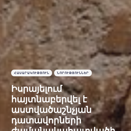
ՀԱՍԱՐԱԿՈՒԹՅՈՒՆ
ՆՈՐՈՒԹՅՈՒՆՆԵՐ
Իսրայելում
հայտնաբերվել է
աստվածաշնչյան
դատավորների
ժամանակահատվածի