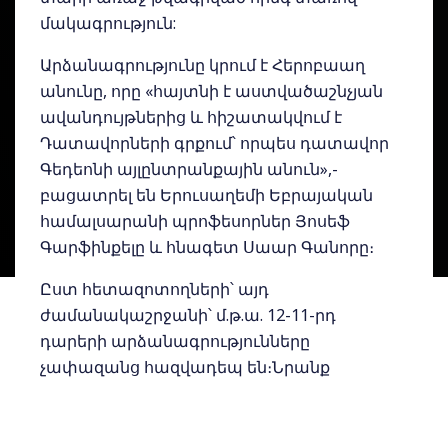
մակագրություն:
Արձանագրությունը կրում է Հերոբաաղ
անունը, որը «հայտնի է աստվածաշնչյան
ավանդույթներից և հիշատակվում է
Դատավորների գրքում՝ որպես դատավոր
Գեդեոնի այլընտրանքային անուն»,-
բացատրել են Երուսաղեմի Եբրայական
համալսարանի պրոֆեսորներ Յոսեֆ
Գարֆինքելը և հնագետ Սաար Գանորը։
Ըստ հետազոտողների՝ այդ
ժամանակաշրջանի՝ մ.թ.ա. 12-11-րդ
դարերի արձանագրությունները
չափազանց հազվադեպ են։Նրանք
խոստովանեցին, որ «Գեդեոն դատավորի
անունը Հերոբաաղ էր, բայց մենք չենք
կարող ասել, թե արդյոք նրան է