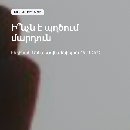
ԽՈՐՀՈՒՐԴՆԵՐ
Ի՞նչն է պղծում
մարդուն
հեղինակ
Աննա Հովհաննիսյան
08.11.2022