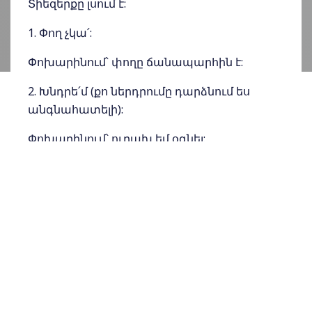
Տիեզերքը լսում է:
1. Փող չկա՛:
Փոխարինում՝ փողը ճանապարհին է:
2. Խնդրե՛մ (քո ներդրումը դարձնում ես
անգնահատելի):
Փոխարինում՝ ուրախ եմ օգնել:
3. Ես չգիտե՛մ (քո ենթագիտակցությունն
ասում է՝ փակուղի է, ելք չկա):
Փոխարինում՝ պատասխանը կփնտրեմ:
Հի՛ի՛ր՝ պատասխանները միշտ կգտնվեն
ու կհայտնվեն մարդիկ, որ կօգնեն: Անգամ
ամենաուժեղը կարող է ասել.«Ես տկար