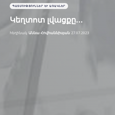
ՊԱՏՄՈՒԹՅՈՒՆՆԵՐ ԵՒ ԱՌԱԿՆԵՐ
Կեղտոտ լվացքը…
հեղինակ
Աննա Հովհաննիսյան
27.07.2023