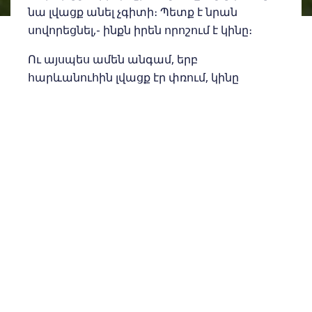
նա լվացք անել չգիտի։ Պետք է նրան
սովորեցնել,- ինքն իրեն որոշում է կինը։
Ու այսպես ամեն անգամ, երբ
հարևանուհին լվացք էր փռում, կինը
զարմանում էր, թե որքան կեղտոտ է այն։
Իսկ մի պայծառ առավոտ պատուհանից
դուրս նայելով՝ կինը բացականչեց.
– Օ՜, այսօր մեր հարևանուհու լվացքը
մաքուր է։ Երևի լվացք անել է սովորել։
– Ո՛չ,- պատասխանեց ամուսինը,-
պարզապես ես այսօր վաղ եմ արթնացել
ու լվացել պատուհանը։
Հ.Գ. Սիրելինե՛ր, ուշադիր լինե՛նք
քննադատելուց կամ հետևություններ