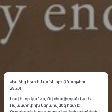
«Ես ձեզ հետ եմ ամեն օր» (Մատթեոս
28.20)
Լավ է, որ կա Նա, Ով «հավիտյան Նա է»,
Ով անփոփոխ կերպով մեզ հետ է:
Ուրախալի է, որ առօրյա կյանքի ալիքների