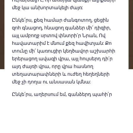
մեջ կա անխորտակելի ժայռ:
Ընկե՛րս, քեզ համար ժանգոտող, ցեցին
զոհ գնացող, հնացող գանձեր մի՛ դիզիր,
այլ ամբողջ սրտով փնտրի՛ր Նրան, Ով
հավատարիմ է մնում քեզ հավիտյան: Քո
տունը մի՛ կառուցիր կեղծավոր աշխարհի
երերացող ավազի վրա, այլ հույսերդ դի՛ր
այդ ժայռի վրա, որը վրա հասնող
տեղատարափների և ուժեղ հեղեղների
մեջ չի դողա ու անսասան կմնա:
Ընկե՛րս, աղերսում եմ, գանձերդ պահի՛ր
միակ ապահով վայրում, որտեղ երբեք չես
կորցնի՝ Հիսուս Քրիստոսում: Քո ողջ սերը
ուղղի՛ր դեպի Նրա անձը: Քո ամբողջ
հույսը դի՛ր Նրա արժանիքների վրա, ողջ
վստահությունդ՝ մաքրագործող արյան