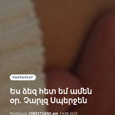
ՊԱՏԳԱՄՆԵՐ
Ես ձեզ հետ եմ ամեն
օր. Չարլզ Սպերջեն
հեղինակ
CHRISTIANS.am
14.08.2025