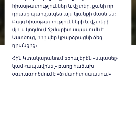
հիասթափություններ և վշտեր, քանի որ
դրանք պարզապես այս կյանքի մասն են։
Բայց հիասթափությունների և վշտերի
մյուս կողմում ճշմարիտ սպասումն է
Աստծուց, որը վեր կբարձրացնի ձեզ
դրանցից։
Հին Կտակարանում եբրայերեն «սպասել»
կամ «ապավինել» բառը հաճախ
օգտագործվում է «ճշմարիտ սպասում»
իմաստով։ Եսայի 40.31-ում գրված է
հետևյալը. «... Տիրոջն ապավինողները
կնորոգվեն ուժով, թևերով վեր կսլանան
արծիվների պես, կվազեն և չեն
վաստակի, կգնան և չեն հոգնի»։ Այլ կերպ
ասած՝ եթե Աստված ինչ-որ բան է
խոստացել ձեզ Իր Խոսքում, և դուք ի