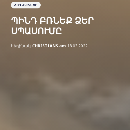
ՀՈԴՎԱԾՆԵՐ
ՊԻՆԴ ԲՌՆԵՔ ՁԵՐ
ՍՊԱՍՈՒՄԸ
հեղինակ
CHRISTIANS.am
18.03.2022