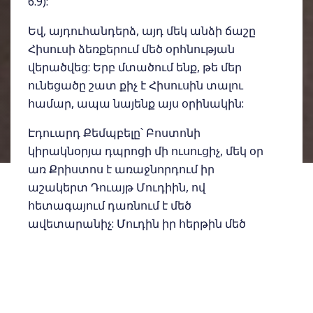
6.9):
Եվ, այդուհանդերձ, այդ մեկ անձի ճաշը
Հիսուսի ձեռքերում մեծ օրհնության
վերածվեց: Երբ մտածում ենք, թե մեր
ունեցածը շատ քիչ է Հիսուսին տալու
համար, ապա նայենք այս օրինակին:
Էդուարդ Քեմպբելը՝ Բոստոնի
կիրակնօրյա դպրոցի մի ուսուցիչ, մեկ օր
առ Քրիստոս է առաջնորդում իր
աշակերտ Դուայթ Մուդիին, ով
հետագայում դառնում է մեծ
ավետարանիչ: Մուդին իր հերթին մեծ
ազդեցություն է ունենում Ուիլբըր
Չեփմենի վրա: Վերջինս նույնպես
դառնում է մեծ ավետարանիչ, որի
ավետարանչական արշավների