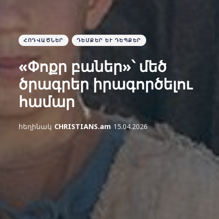
ՀՈԴՎԱԾՆԵՐ
ԴԵՄՔԵՐ ԵՒ ԴԵՊՔԵՐ
«Փոքր բաներ»՝ մեծ
ծրագրեր իրագործելու
համար
հեղինակ
CHRISTIANS.am
15.04.2026