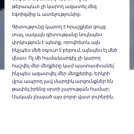
թերապևտ չի կարող ազատել մեզ
էգոիզմից և ատելությունից։
Գիտությունը կարող է հրաշքներ ցույց
տալ, սակայն գիտությանը նույնպես
փրկություն է պետք, որովհետև այն
ինչպես մեծ օգուտ է բերում, այնպես էլ մեծ
վնաս։ Ոչ մի համակարգիչ չի կարող
հաշվել մեր մեղքերը կամ պատասխանել՝
ինչպես ազատվել մեր մեղքերից։ Երկրի
վրա ապրող լավ մարդիկ արցունքներ են
թափել իրենց սրտի չարության համար։
Սակայն չնայած այս բոլոր վատ լուրերին,
կա լավ, օրհնաբեր լուր:
ՀԻՍՈՒՍԸ ՓՐԿՈ՜ՒՄ Է: ՄԻԱՅՆ ՆԱ՛: ՉԿԱ՛
ՈԻՐԻՇ ՄԵԿԸ: Վստահի՛ր և ընդունի՛ր
ՆՐԱՆ։ ՆԱ քո կողքով անտարբեր չի