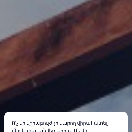
Ո՛չ մի վիրաբույժ չի կարող վիրահատել
մեզ և տալ անմեղ սիրտ։ Ո՛չ մի