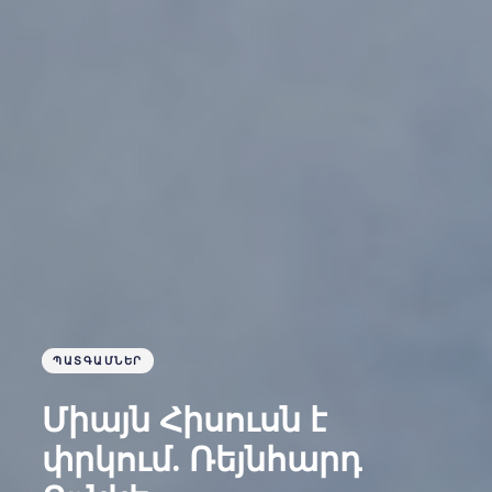
ՊԱՏԳԱՄՆԵՐ
Միայն Հիսուսն է
փրկում. Ռեյնհարդ