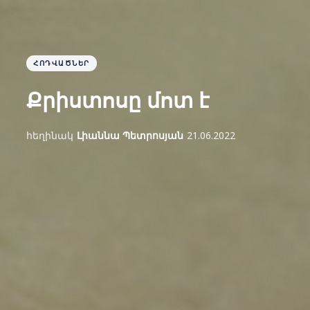
ՀՈԴՎԱԾՆԵՐ
Քրիստոսը մոտ է
հեղինակ
Լիաննա Պետրոսյան
21.06.2022