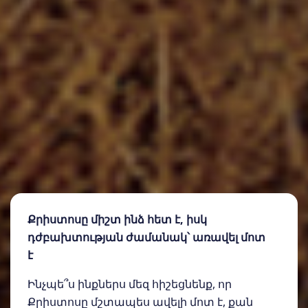
Քրիստոսը միշտ ինձ հետ է, իսկ
դժբախտության ժամանակ՝ առավել մոտ
է
Ինչպե՞ս ինքներս մեզ հիշեցնենք, որ
Քրիստոսը մշտապես ավելի մոտ է, քան