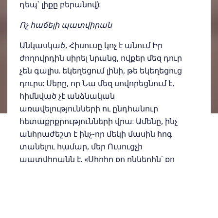
դեպ՝ լիքը բերանով):
Ոչ հաճելի պատվիրան
Անկասկած, Հիսուսը կոչ է անում Իր
ժողովրդին սիրել նրանց, ովքեր մեզ դուր
չեն գալիս. եկեղեցում լինի, թե եկեղեցուց
դուրս: Սերը, որ Նա մեզ սովորեցնում է,
հիմնված չէ անձնական
առավելությունների ու ընդհանուր
հետաքրքրությունների վրա: Ամենը, ինչ
անհրաժեշտ է ինչ-որ մեկի մասին հոգ
տանելու համար, մեր Ուսուցչի
պատվիրանն է. «Սիրիր քո ընկերին՝ քո
անձի պես» (Ղուկաս 10.27):
Իհարկե, նյարդայնացնող է, որ մենք չենք
կարող ընտրել, թե ով կապրի հարևան
տանը և ով կհանդիպի մեզ՝ ճանապարհի