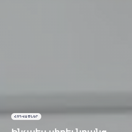
ՀՈԴՎԱԾՆԵՐ