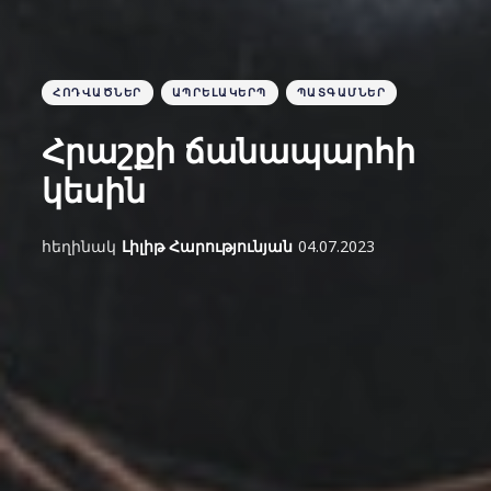
ՀՈԴՎԱԾՆԵՐ
ԱՊՐԵԼԱԿԵՐՊ
ՊԱՏԳԱՄՆԵՐ
Հրաշքի ճանապարհի
կեսին
հեղինակ
Լիլիթ Հարությունյան
04.07.2023