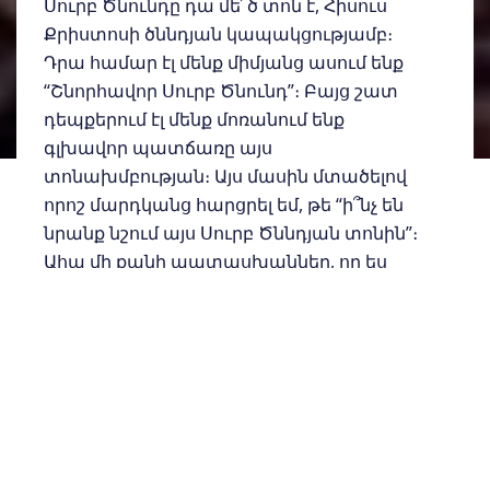
Սուրբ Ծնունդը դա մե՜ծ տոն է, Հիսուս
Քրիստոսի ծննդյան կապակցությամբ։
Դրա համար էլ մենք միմյանց ասում ենք
“Շնորհավոր Սուրբ Ծնունդ”։ Բայց շատ
դեպքերում էլ մենք մոռանում ենք
գլխավոր պատճառը այս
տոնախմբության։ Այս մասին մտածելով
որոշ մարդկանց հարցրել եմ, թե “ի՞նչ են
նրանք նշում այս Սուրբ Ծննդյան տոնին”։
Ահա մի քանի պատասխաններ, որ ես
լսեցի․
֊ մենք նշում ենք օրհնությունները, որոնք
եղել են մեր ընտանիքում անցած տարվա
ընթացքում,
֊ մեզ ուղղակի ոգեշնչում է Սուրբ Ծննդյան
այս տոները,