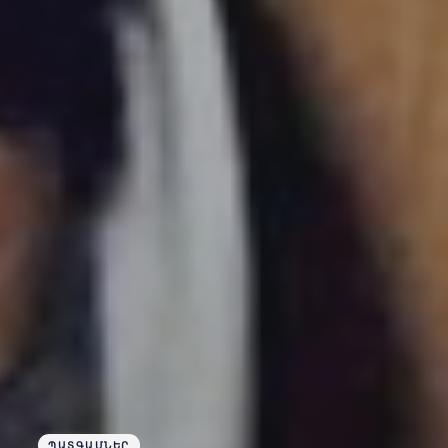
ՊԱՏԳԱՄՆԵՐ