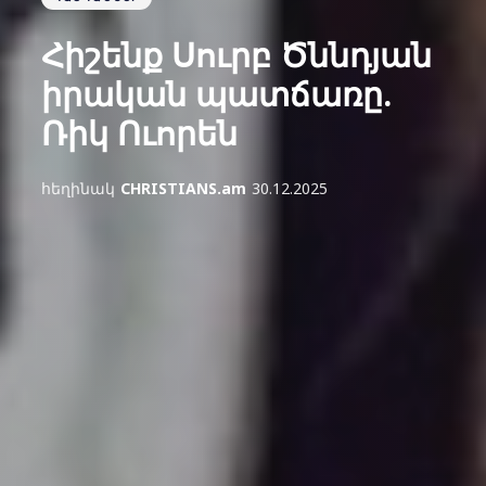
Հիշենք Սուրբ Ծննդյան
իրական պատճառը.
Ռիկ Ուորեն
հեղինակ
CHRISTIANS.am
30.12.2025