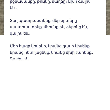
թշնամանքը, թույնը, մաղձը։ Ախր գալիս
են...
Տեղ պատրաստենք, մեր սրտերը
պատրաստենք, մերոնք են, ձերոնք են,
գալիս են...
Մեր հացը կիսենք, նրանց ցավը կիսենք,
նրանց հետ լացենք, նրանց մխիթարենք...
Գալիս են...
Եվ կապ չունի, թե որտեղ ես ապրում՝
Գլենդելո՞ւմ ես, թե՞ Բրյանսկում,
Մոսկվայո՞ւմ ես, թե՞ Փարիզում։ Թե հայ ես,
չես կարող խիղճդ դնել հացիդ մեջ ու կուլ
տալ, գլուխդ հանգիստ դնել բարձին ու
քուն մտնել, երբ քույրերդ ու եղբայրներդ
տուն չունեն, հաց չունեն, քուն չունեն։