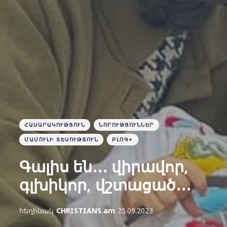
ՀԱՍԱՐԱԿՈՒԹՅՈՒՆ
ՆՈՐՈՒԹՅՈՒՆՆԵՐ
ՄԱՄՈՒԼԻ ՏԵՍՈՒԹՅՈՒՆ
ԲԼՈԳ+
Գալիս են․․․ վիրավոր,
գլխիկոր, վշտացած․․․
հեղինակ
CHRISTIANS.am
25.09.2023