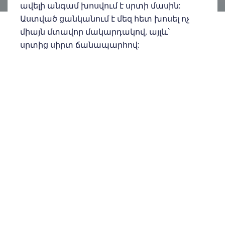
ավելի անգամ խոսվում է սրտի մասին:
Աստված ցանկանում է մեզ հետ խոսել ոչ
միայն մտավոր մակարդակով, այլև՝
սրտից սիրտ ճանապարհով:
Այդպիսին է նաև իմ դիրքորոշումը: Եթե
դու կամ քո ծանոթներից որևէ մեկը
տարակուսում է կյանքը Քրիստոսին
նվիրելու հարցում, ապա պատկերացնում
եմ ինձ քո հետ սեղանի շուրջ նստած՝ երես
առ երես սրտանց զրուցելիս: Գուցե ասում
ես. «Երբեք հրաշք չեմ տեսել, ինչպե՞ս
կարող եմ հավատ ընծայել մի այնպիսի
պատմության, որում պատմվում է
հրաշքների մասին»:
Հավատացած եմ, որ ճշմարտությանը
հասնելու միակ ճանապարհը կանխակալ