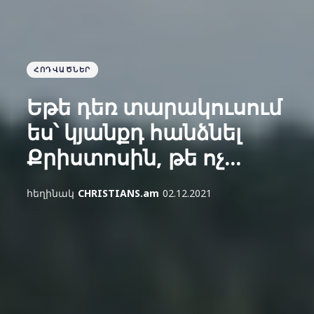
ՀՈԴՎԱԾՆԵՐ
Եթե դեռ տարակուսում
ես՝ կյանքդ հանձնել
Քրիստոսին, թե ոչ...
հեղինակ
CHRISTIANS.am
02.12.2021