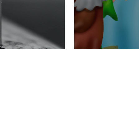
ի
Ինչի են հ
զայրույթն
անզսպված
6
CHRISTIAN
հեղինակ