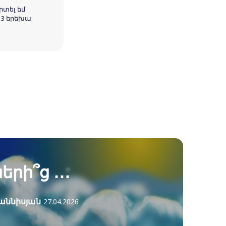
րտել եմ
 3 երեխա:
երի՞ց ․․․
աննիսյան
27.04.2026