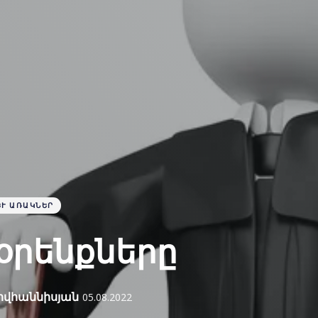
Ւ ԱՌԱԿՆԵՐ
օրենքները
ովհաննիսյան
05.08.2022