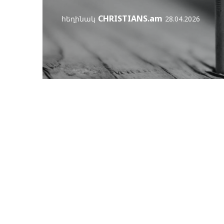
CHRISTIANS.am
հեղինակ
28.04.2026
Առակ երեք գորտեր
մասին
Աննա Հովհաննիսյան
հեղինակ
26.04.202