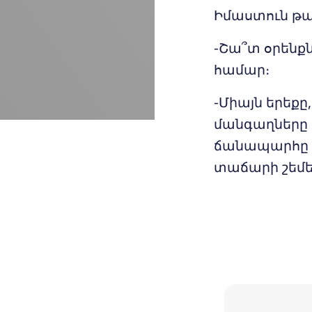
Իմաստուն թա
-Շա՞տ օրենք
համար։
-Միայն երեք
մանգաղները 
ճանապարհը պ
տաճարի շեմե