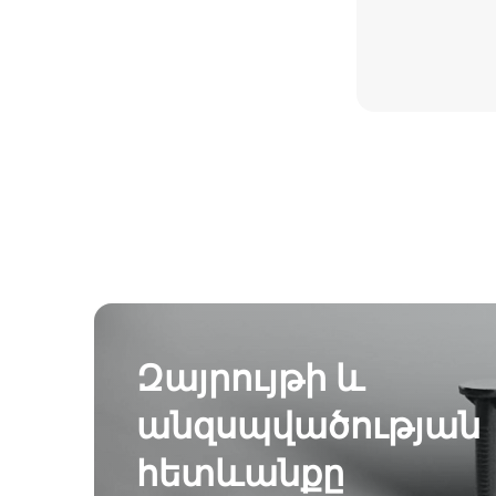
Զայրույթի և
անզսպվածության
հետևանքը