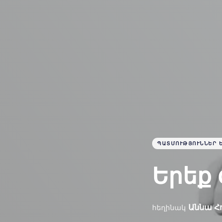
ՊԱՏՄՈՒԹՅՈՒՆՆԵՐ Ե
Երեք 
Աննա Հ
հեղինակ