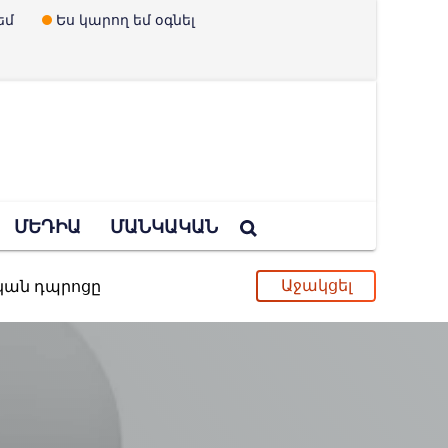
եմ
Ես կարող եմ օգնել
ՄԵԴԻԱ
ՄԱՆԿԱԿԱՆ
ական դպրոցը
ւ և երեխաներ չունենալու պրոպագանդան
պված Ուկրաինայի որոշումը