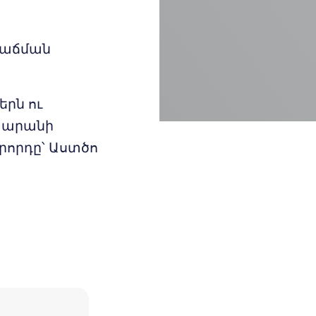
վաճման
երն ու
ատարանի
րորդը՝ Աստծո