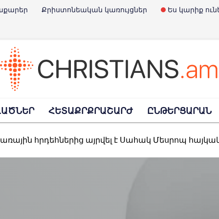
աքարեր
Քրիստոնեական կառույցներ
Ես կարիք ուն
է Չարլի Քըրքը
ՎԱԾՆԵՐ
ՀԵՏԱՔՐՔՐԱՇԱՐԺ
ԸՆԹԵՐՑԱՐԱՆ
Փրկարարների օրն է
տառային հրդեհներից այրվել է Սահակ Մեսրոպ հայկ
հավանություն տվեց նախագծին, որով արգելվում է «Child-Free» մնալո
պարտել է ռուսական ուղղափառ եկեղեցու հետ կա