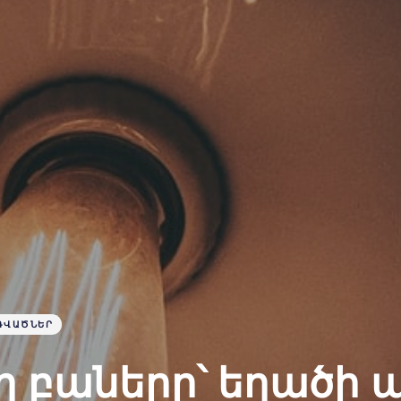
ԴՎԱԾՆԵՐ
ղ բաները՝ եղածի 