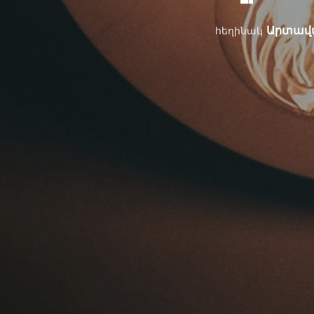
Արտավ
հեղինակ