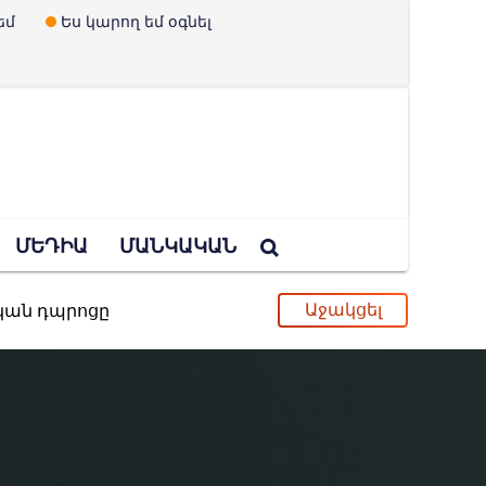
եմ
Ես կարող եմ օգնել
ՄԵԴԻԱ
ՄԱՆԿԱԿԱՆ
ական դպրոցը
ւ և երեխաներ չունենալու պրոպագանդան
պված Ուկրաինայի որոշումը