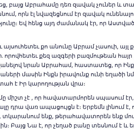
ց, բայց Աբրահամը դեռ զավակ չուներ և տա
նում, որն էլ նվազեցնում էր զավակ ունենալո
յունը։ Եվ հենց այդ ժամանակ էր, որ Աստվա
«Եւ այսուհետեւ քո անունը Աբրամ չասուի, այլ 
. որովհետեւ քեզ ազգերի բազմութեան հայր
անելով նրան Աբրահամ, հաստատեց, որ Ինք
բաների մասին Ինքն իրավունք ունի եղածի ն
տահ է Իր կարողության վրա։
ը միշտ չէ , որ հավատարմորեն սպասում էր
ը դրա վառ ապացույցն է։ Երբեմն լինում է, ո
, տկարանում ենք, թերահավատորեն ենք մո
ն։ Բայց Նա է, որ չեղած բանը տեսնում է և 