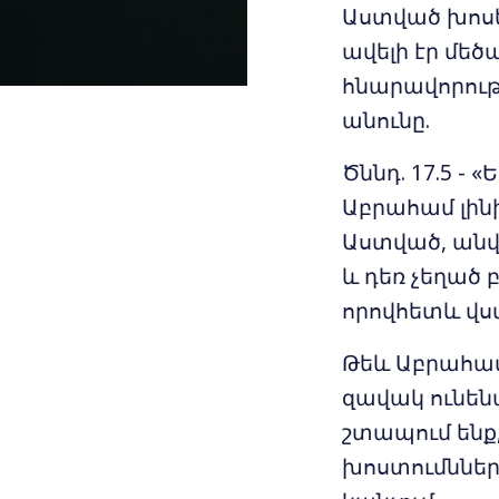
Աստված խոսե
ավելի էր մեծա
հնարավորութ
անունը.
Ծննդ. 17.5 - 
Աբրահամ լինի
Աստված, անվ
և դեռ չեղած 
որովհետև վս
Թեև Աբրահամ
զավակ ունենալ
շտապում ենք
խոստումնների