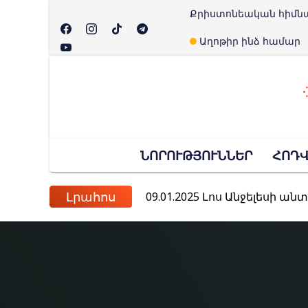
Քրիստոնեական հիմն
Աղոթիր ինձ համար
10.09.2025
ԱՄՆ-ում սպանվել 
ՆՈՐՈՒԹՅՈՒՆՆԵՐ
ՀՈԴ
04.09.2025
Սեպտեմբերի 4-ը 
09.01.2025
Լոս Անջելեսի ան
Լրահոս
20.11.2024
ՌԴ Դաշնային խորհուրդը 
26.08.2024
Հռոմի պապը դատա