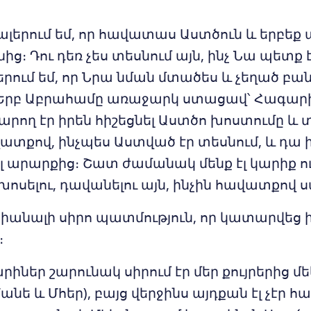
ջալերում եմ, որ հավատաս Աստծուն և երբեք
ից։ Դու դեռ չես տեսնում այն, ինչ Նա պետք է
երում եմ, որ Նրա նման մտածես և չեղած բա
 Երբ Աբրահամը առաջարկ ստացավ՝ Հագար
կարող էր իրեն հիշեցնել Աստծո խոստումը և 
ատքով, ինչպես Աստված էր տեսնում, և դա 
 արարքից։ Շատ ժամանակ մենք էլ կարիք ո
 խոսելու, դավանելու այն, ինչին հավատքով 
 հիանալի սիրո պատմություն, որ կատարվեց 
։
րիներ շարունակ սիրում էր մեր քույրերից մ
նե և Մհեր), բայց վերջինս այդքան էլ չէր հ