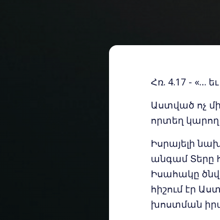
Հռ. 4.17 - «… 
Աստված ոչ մի
որտեղ կարող 
Իսրայելի նա
անգամ Տերը հ
Իսահակը ծնվ
հիշում էր Ա
խոստման իր