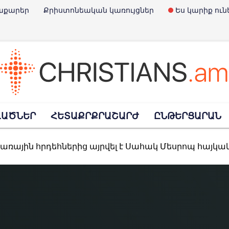
աքարեր
Քրիստոնեական կառույցներ
Ես կարիք ուն
է Չարլի Քըրքը
ՎԱԾՆԵՐ
ՀԵՏԱՔՐՔՐԱՇԱՐԺ
ԸՆԹԵՐՑԱՐԱՆ
Փրկարարների օրն է
տառային հրդեհներից այրվել է Սահակ Մեսրոպ հայկ
հավանություն տվեց նախագծին, որով արգելվում է «Child-Free» մնալո
պարտել է ռուսական ուղղափառ եկեղեցու հետ կա