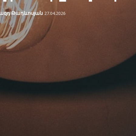
ազդ Թադևոսյան
27.04.2026