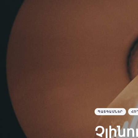
ՊԱՏԳԱՄՆԵՐ
ՀՈ
Չլինո