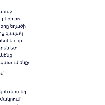
 առաջ
 բերի քո
ները եղածի
ից զավակ
տեսներ իր
իրեն ետ
ւնենք
սպասում ենք։
իմ
եկին (նրանց
ամակրում