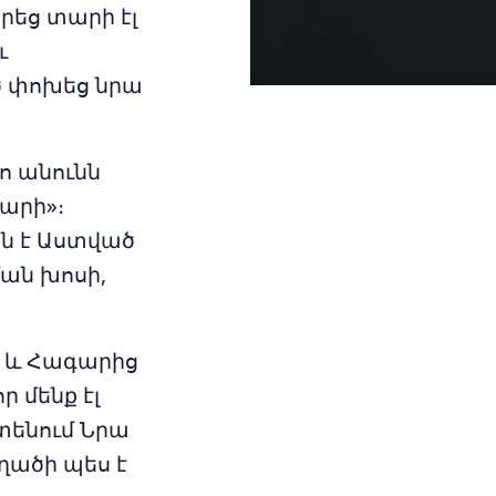
րեց տարի էլ
ւ
ծ փոխեց նրա
քո անունն
 արի»։
ն է Աստված
ման խոսի,
, և Հագարից
ր մենք էլ
տենում Նրա
եղածի պես է