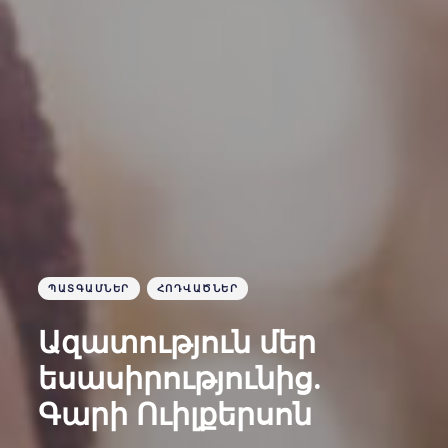
ՊԱՏԳԱՄՆԵՐ
ՀՈԴՎԱԾՆԵՐ
Ազատություն մեր
եսասիրությունից.
Գարի Ուիլքերսոն