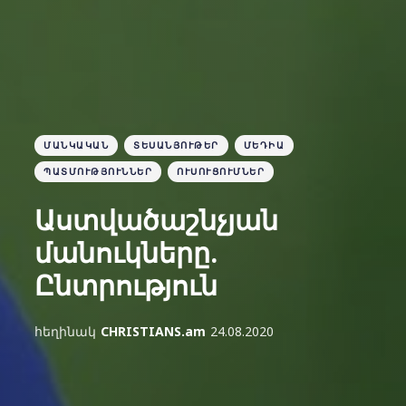
ՄԱՆԿԱԿԱՆ
ՏԵՍԱՆՅՈՒԹԵՐ
ՄԵԴԻԱ
ՊԱՏՄՈՒԹՅՈՒՆՆԵՐ
ՈՒՍՈՒՑՈՒՄՆԵՐ
Աստվածաշնչյան
մանուկները.
Ընտրություն
հեղինակ
CHRISTIANS.am
24.08.2020