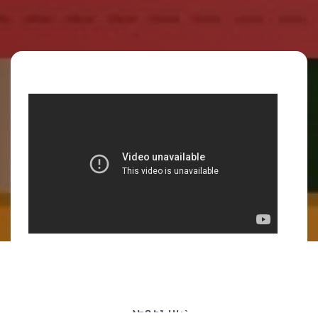
ՀԵՂԻՆԱԿ`