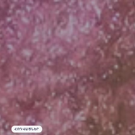
ՀՈԴՎԱԾՆԵՐ