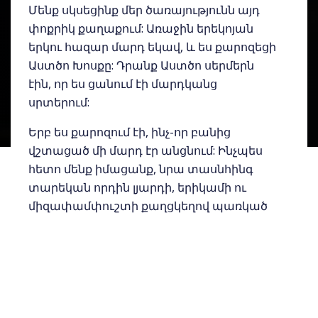
Մենք սկսեցինք մեր ծառայությունն այդ
փոքրիկ քաղաքում: Առաջին երեկոյան
երկու հազար մարդ եկավ, և ես քարոզեցի
Աստծո Խոսքը: Դրանք Աստծո սերմերն
էին, որ ես ցանում էի մարդկանց
սրտերում:
Երբ ես քարոզում էի, ինչ-որ բանից
վշտացած մի մարդ էր անցնում: Ինչպես
հետո մենք իմացանք, նրա տասնհինգ
տարեկան որդին լյարդի, երիկամի ու
միզափամփուշտի քաղցկեղով պառկած
էր Պերուի հիվանդանոցներից մեկում, որը
գտնվում էր հարյուրավոր կիլոմետրեր իր
տնից հեռու: Քաղցկեղը տարածվել էր, և
այլևս ոչ մի հույս չկար: Դա նրա միակ
որդին էր: Տեսնելով ժողովի եկած
մարդկանց բազմությունը՝ նա որոշեց