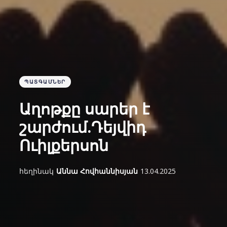
ՊԱՏԳԱՄՆԵՐ
Աղոթքը սարեր է
շարժում.Դեյվիդ
Ուիլքերսոն
հեղինակ
Աննա Հովհաննիսյան
13.04.2025