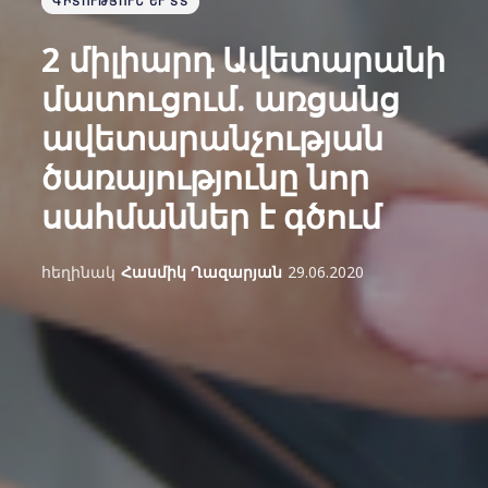
ԳԻՏՈՒԹՅՈՒՆ ԵՒ ՏՏ
2 միլիարդ Ավետարանի
մատուցում. առցանց
ավետարանչության
ծառայությունը նոր
սահմաններ է գծում
հեղինակ
Հասմիկ Ղազարյան
29.06.2020