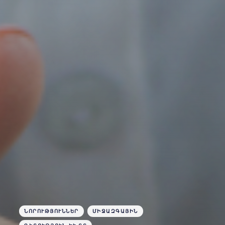
ՆՈՐՈՒԹՅՈՒՆՆԵՐ
ՄԻՋԱԶԳԱՅԻՆ