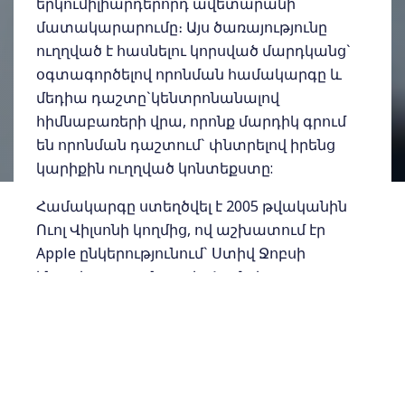
երկումիլիարդերորդ ավետարանի
մատակարարումը։ Այս ծառայությունը
ուղղված է հասնելու կորսված մարդկանց`
օգտագործելով որոնման համակարգը և
մեդիա դաշտը`կենտրոնանալով
հիմնաբառերի վրա, որոնք մարդիկ գրում
են որոնման դաշտում` փնտրելով իրենց
կարիքին ուղղված կոնտեքստը:
Համակարգը ստեղծվել է 2005 թվականին
Ուոլ Վիլսոնի կողմից, ով աշխատում էր
Apple ընկերությունում` Ստիվ Ջոբսի
ենթակայության տակ: Համակարգը
գործում է ավելի քան 100 կայքերում և 13
լեզուներով: Այս ծառայության մեջ
ընդգրկված են նաև 3500 կամավոր
միսիոներներ` 110 երկրներից, նրանք կապ
են հաստատում այն մարդկանց հետ,