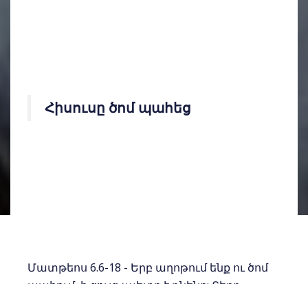
Հիսուսը ծոմ պահեց
Մատթեոս 6.6-18 - Երբ աղոթում ենք ու ծոմ
պահում, ի ցույց չպետք է դնենք: Տերը
տեսնում է մեր սիրտը և միշտ