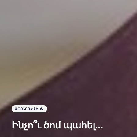
ԱՊՈԼՈԳԵՏԻԿԱ
Ինչո՞ւ ծոմ պահել…