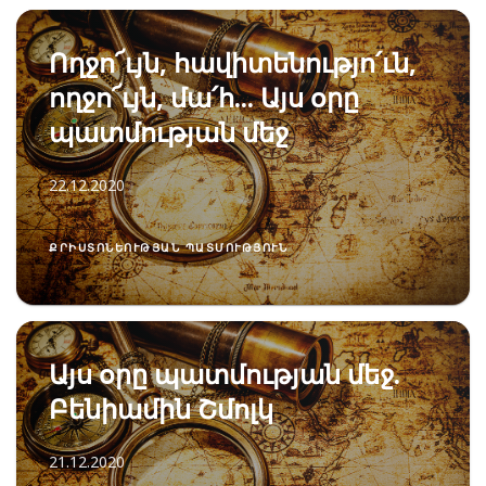
Ողջո՜ւյն, հավիտենությո՛ւն,
ողջո՜ւյն, մա՛հ... Այս օրը
պատմության մեջ
22.12.2020
ՔՐԻՍՏՈՆԵՈՒԹՅԱՆ ՊԱՏՄՈՒԹՅՈՒՆ
Այս օրը պատմության մեջ.
Բենիամին Շմոլկ
21.12.2020