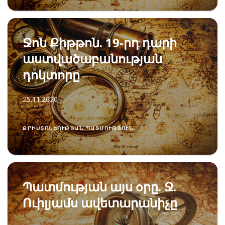
Ջոն Քիթթոն. 19-րդ դարի
աստվածաբանության
դոկտորը
25.11.2020
ՔՐԻՍՏՈՆԵՈՒԹՅԱՆ ՊԱՏՄՈՒԹՅՈՒՆ
Պատմության այս օրը. Ջ.
Ուիլյամս ավետարանիչը