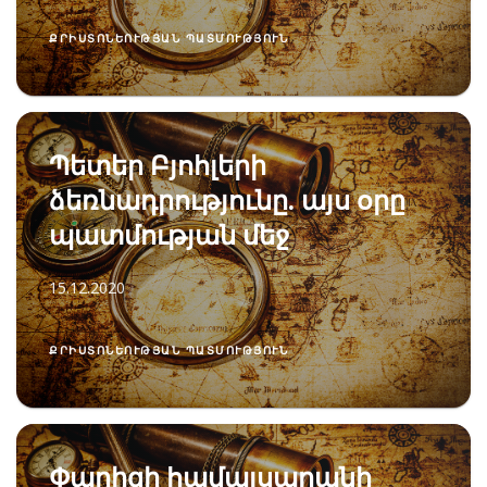
ՔՐԻՍՏՈՆԵՈՒԹՅԱՆ ՊԱՏՄՈՒԹՅՈՒՆ
Պետեր Բյոհլերի
ձեռնադրությունը. այս օրը
պատմության մեջ
15.12.2020
ՔՐԻՍՏՈՆԵՈՒԹՅԱՆ ՊԱՏՄՈՒԹՅՈՒՆ
Փարիզի համալսարանի