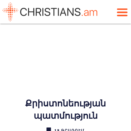
Քրիստոնեության
պատմություն
18 ԳՐԱՌՈՒՄ