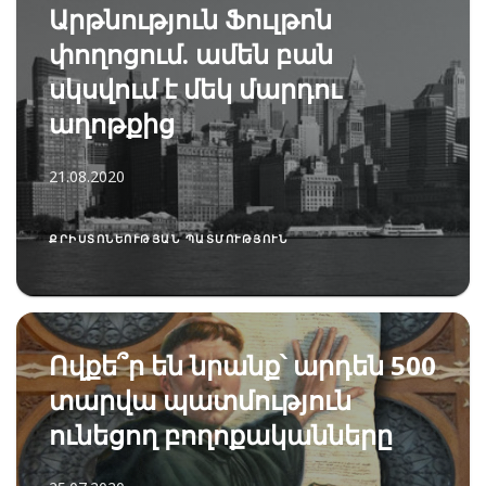
Արթնություն Ֆուլթոն
փողոցում. ամեն բան
սկսվում է մեկ մարդու
աղոթքից
21.08.2020
ՔՐԻՍՏՈՆԵՈՒԹՅԱՆ ՊԱՏՄՈՒԹՅՈՒՆ
Ովքե՞ր են նրանք՝ արդեն 500
տարվա պատմություն
ունեցող բողոքականները