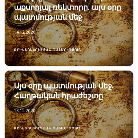
աքսորյալ ռեկտորը. այս օրը
պատմության մեջ
14.12.2020
ՔՐԻՍՏՈՆԵՈՒԹՅԱՆ ՊԱՏՄՈՒԹՅՈՒՆ
Այս օրը պատմության մեջ.
Հաղթական հրաժեշտը
13.12.2020
ՔՐԻՍՏՈՆԵՈՒԹՅԱՆ ՊԱՏՄՈՒԹՅՈՒՆ