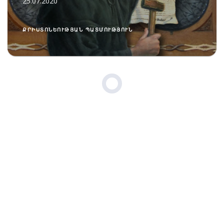
25.07.2020
ՔՐԻՍՏՈՆԵՈՒԹՅԱՆ ՊԱՏՄՈՒԹՅՈՒՆ