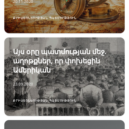
20.11.2020
ՔՐԻՍՏՈՆԵՈՒԹՅԱՆ ՊԱՏՄՈՒԹՅՈՒՆ
Այս օրը պատմության մեջ.
աղոթքներ, որ փոխեցին
Ամերիկան
23.09.2020
ՔՐԻՍՏՈՆԵՈՒԹՅԱՆ ՊԱՏՄՈՒԹՅՈՒՆ