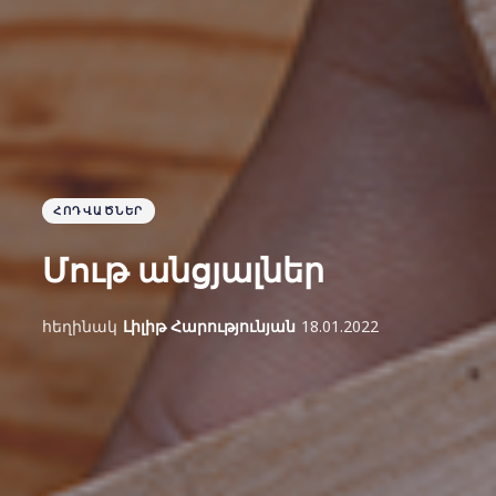
ՀՈԴՎԱԾՆԵՐ
Մութ անցյալներ
հեղինակ
Լիլիթ Հարությունյան
18.01.2022