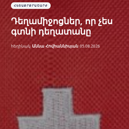
ՀԵՏԱՔՐՔՐԱՇԱՐԺ
Դեղամիջոցներ, որ չես
գտնի դեղատանը
հեղինակ
Աննա Հովհաննիսյան
05.08.2026