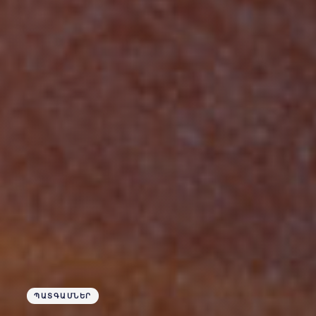
ՊԱՏԳԱՄՆԵՐ