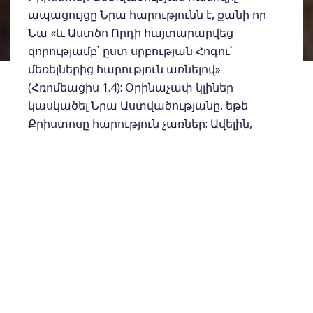
ապացույցը Նրա հարությունն է, քանի որ
Նա «և Աստծո Որդի հայտարարվեց
զորությամբ՝ ըստ սրբության Հոգու՝
մեռելներից հարություն առնելով»
(Հռոմեացիս 1.4): Օրինաչափ կլիներ
կասկածել Նրա Աստվածությանը, եթե
Քրիստոսը հարություն չառներ: Ավելին,
Հիսուսի գերիշխանությունը հենց
կախված է Նրա հարությունից.«Այս իսկ
նպատակով Քրիստոսը թե՛ մեռավ, թե՛
հարյավ ու կենդանացավ, որպեսզի Տեր
լինի և՛ մեռածներին, և՛ ողջերին»
(Հռոմեացիս 14.9):
Եվ դարձյալ մեր արդարացումը, ինչպես
ուխտի ընտրողական օրհնությունը,
կապված է մահվան հանդեպ Քրիստոսի