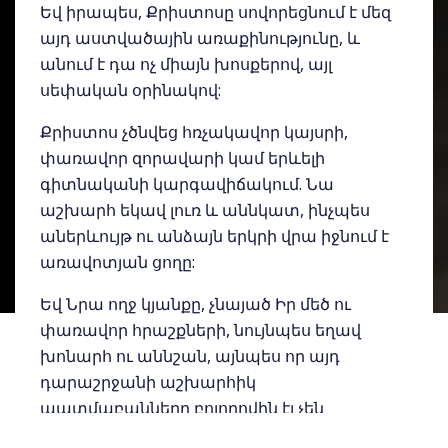
Եվ իրապես, Քրիստոսը սովորեցնում է մեզ
այդ աստվածային առաքինությունը, և
անում է դա ոչ միայն խոսքերով, այլ
սեփական օրինակով:
Քրիստոս չծնվեց հռչակավոր կայսրի,
փառավոր զորավարի կամ երևելի
գիտնականի կարգավիճակում. Նա
աշխարհ եկավ լուռ և աննկատ, ինչպես
աներևույթ ու անձայն երկրի վրա իջնում է
առավոտյան ցողը:
Եվ Նրա ողջ կյանքը, չնայած Իր մեծ ու
փառավոր հրաշքների, նույնպես եղավ
խոնարհ ու աննշան, այնպես որ այդ
դարաշրջանի աշխարհիկ
պատմաբանները բոլորովին էլ չեն
նկատում Աստծո Որդու գալուստն