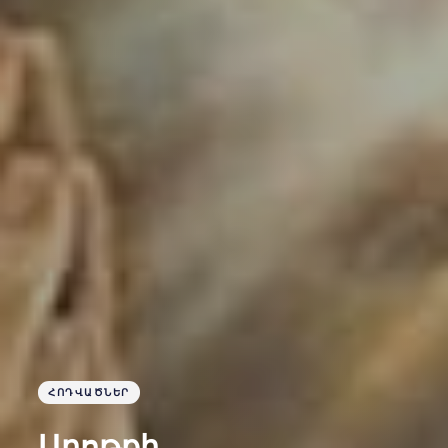
ՀՈԴՎԱԾՆԵՐ
Աղոթքի