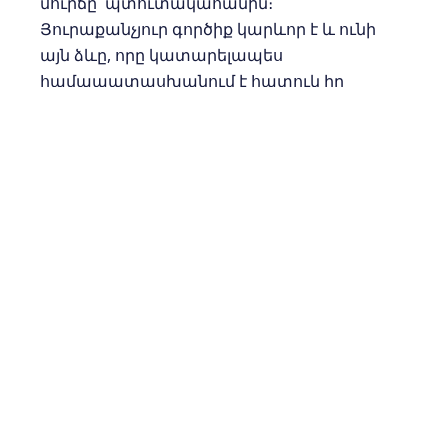
մուրճը՝ պտուտակահանին։
Յուրաքանչյուր գործիք կարևոր է և ունի
այն ձևը, որը կատարելապես
համապատասխանում է հատուկ իր
գործը կատարելու համար։
Նույն կերպ Աստված մեզ տվել է
գործիքների հատուկ հավաքածու, որում
կան տարբեր տեսակի բազում աղոթքներ,
որոնցից ամեն մեկը նախատեսված է
հատուկ նպատակի համար։
Եփեսացիների 6․18-ում ասվում է․«
Ամեն
աղօթքով
եւ աղաչանքով աղօթք արէք
ամեն ժամանակ Հոգով. եւ սորանում
հսկեցէք բոլոր յարատեւութեամբ եւ
աղաչանքով ամեն սուրբերի համար»։
Հունարեն բնագրում գրված է՝ աղոթե՛ք
աղոթքի բոլոր տեսակներով։ Նույն կերպ,