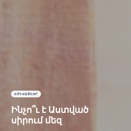
ՀՈԴՎԱԾՆԵՐ
Ինչո՞ւ է Աստված
սիրում մեզ