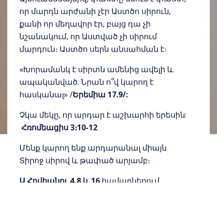
որ մարդն արժանի չէր Աստծո սիրուն,
քանի որ մեղավոր էր, բայց դա չի
նշանակում, որ Աստված չի սիրում
մարդուն։ Աստծո սերն անսահման է։
«Խորամանկ է սիրտն ամենից ավելի և
ապականված. Նրան ո՞վ կարող է
հասկանալ» /
Երեմիա 17.9/:
Չկա մեկը, որ արդար է աշխարհի երեսին:
Հռոմեացիս 3։10-12
Մենք կարող ենք արդարանալ միայն
Տիրոջ սիրով և թափած արյամբ։
Ա Հովհանու 4․8 և 16
համարներում
ասվում է, որ
Աստված սեր է։
Սա
բացահայտ ճշմարտություն է։