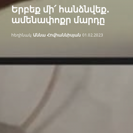
Երբեք մի՛ հանձնվեք․
ամենափոքր մարդը
հեղինակ
Աննա Հովհաննիսյան
01.02.2023