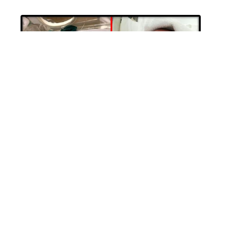
Հ․Գ․ Այնպես որ հավատանք հրաշքների,
չդադարե՛նք պայքարել ոչ մի
պարագայում․․․«Խնդրեցէք եւ կ’տրուի ձեզ.
Որոնեցէք եւ կ’գտնէք, դուռը թակեցէք եւ
կ’բացուի ձեզ։ 8Որովհետեւ ամեն խնդրող
առնում է, եւ որոնողը գտնում է. Եւ դուռը
թակողին կ’բացուի» /Մատթեոս 7․7-8/։