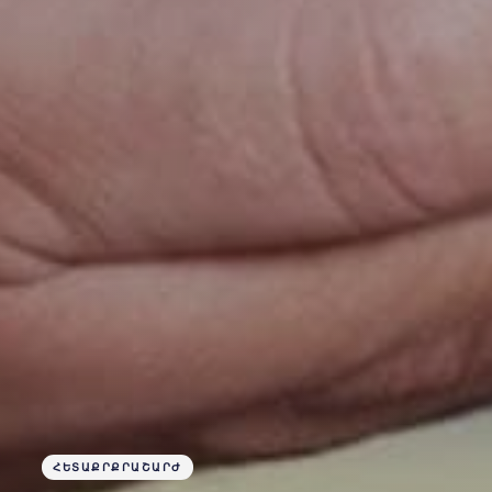
ՀԵՏԱՔՐՔՐԱՇԱՐԺ