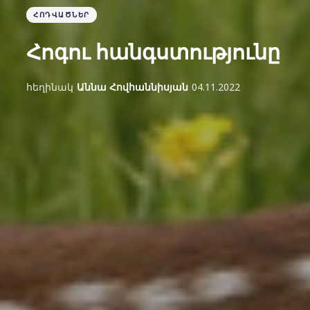
ՀՈԴՎԱԾՆԵՐ
Հոգու հանգստությունը
հեղինակ
Աննա Հովհաննիսյան
04.11.2022