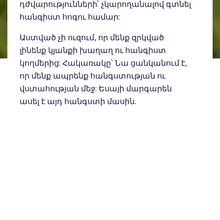
դժվարությունների՝ չկարողանալով գտնել
հանգիստ հոգու համար:
Աստված չի ուզում, որ մենք զրկված
լինենք կյանքի խաղաղ ու հանգիստ
կողմերից: Հակառակը՝ Նա ցանկանում է,
որ մենք ապրենք հանգստության ու
վստահության մեջ: Եսայի մարգարեն
ասել է այդ հանգստի մասին.
«Եւ արդարութեան գործը կլինի
խաղաղութիւն, եւ արդարութեան
արդիւնքը հանգիստ ու ապահովութիւն
յաւիտեան։ Եւ իմ ժողովուրդը կբնակուէ
խաղաղաւէտ բնակարանում, եւ ապահով
վրաններում եւ անդորր
հանգչարաններում» (Եսայի 32.17-18):
Այդ օրհնյալ փորձառությունը կարող է