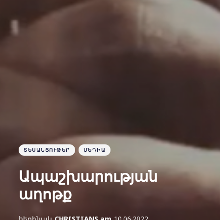
ՏԵՍԱՆՅՈՒԹԵՐ
ՄԵԴԻԱ
Ապաշխարության
աղոթք
հեղինակ
CHRISTIANS.am
10.06.2022