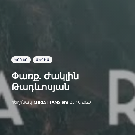
ԵՐԳԵՐ
ՄԵԴԻԱ
Փառք. Ժակլին
Թադևոսյան
հեղինակ
CHRISTIANS.am
23.10.2020