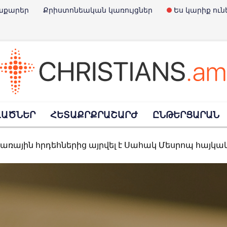
աքարեր
Քրիստոնեական կառույցներ
Ես կարիք ուն
է Չարլի Քըրքը
Փրկարարների օրն է
ՎԱԾՆԵՐ
ՀԵՏԱՔՐՔՐԱՇԱՐԺ
ԸՆԹԵՐՑԱՐԱՆ
տառային հրդեհներից այրվել է Սահակ Մեսրոպ հայկ
հավանություն տվեց նախագծին, որով արգելվում է «Child-Free» մնալո
պարտել է ռուսական ուղղափառ եկեղեցու հետ կա