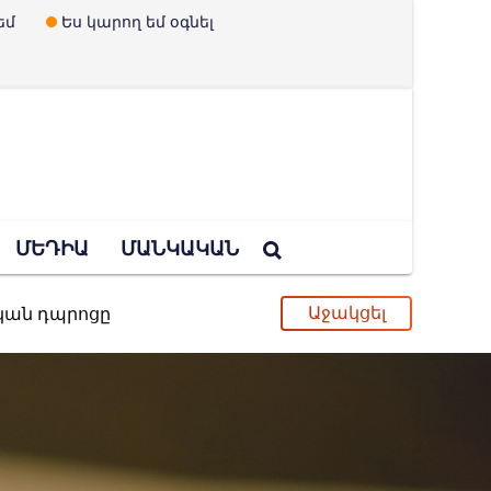
եմ
Ես կարող եմ օգնել
ՄԵԴԻԱ
ՄԱՆԿԱԿԱՆ
ական դպրոցը
ւ և երեխաներ չունենալու պրոպագանդան
պված Ուկրաինայի որոշումը