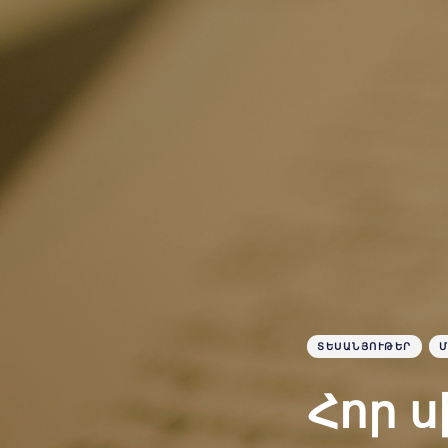
ՏԵՍԱՆՅՈՒԹԵՐ
Մ
Հոր ս