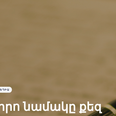
ԵԴԻԱ
իրո նամակը քեզ